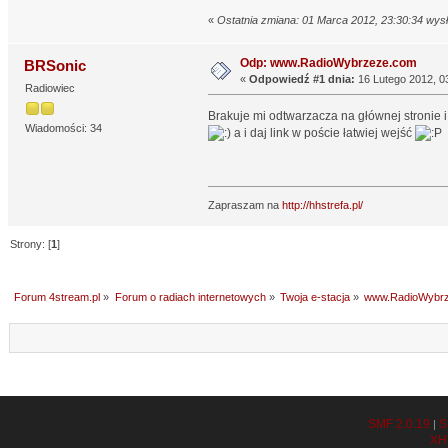
«
Ostatnia zmiana: 01 Marca 2012, 23:30:34 wysł
Odp: www.RadioWybrzeze.com
BRSonic
«
Odpowiedź #1 dnia:
16 Lutego 2012, 0
Radiowiec
Brakuje mi odtwarzacza na głównej stronie i
Wiadomości: 34
a i daj link w poście łatwiej wejść
Zapraszam na
http://hhstrefa.pl/
Strony: [
1
]
Forum 4stream.pl
»
Forum o radiach internetowych
»
Twoja e-stacja
»
www.RadioWybr
SMF 2.0.19
S
|
XH