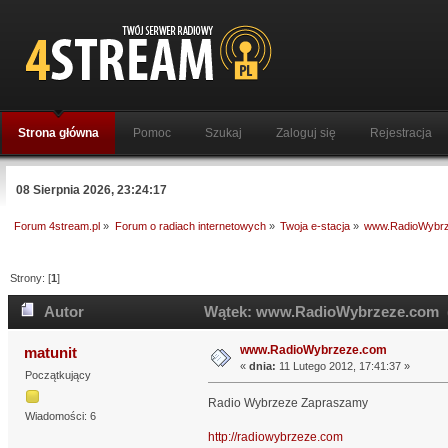
Strona główna
Pomoc
Szukaj
Zaloguj się
Rejestracja
08 Sierpnia 2026, 23:24:17
Forum 4stream.pl
»
Forum o radiach internetowych
»
Twoja e-stacja
»
www.RadioWybr
Strony: [
1
]
Autor
Wątek: www.RadioWybrzeze.com (P
www.RadioWybrzeze.com
matunit
«
dnia:
11 Lutego 2012, 17:41:37 »
Początkujący
Radio Wybrzeze Zapraszamy
Wiadomości: 6
http://radiowybrzeze.com