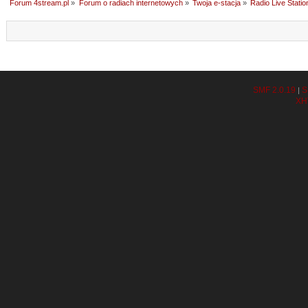
Forum 4stream.pl
»
Forum o radiach internetowych
»
Twoja e-stacja
»
Radio Live Statio
SMF 2.0.19
S
|
XH