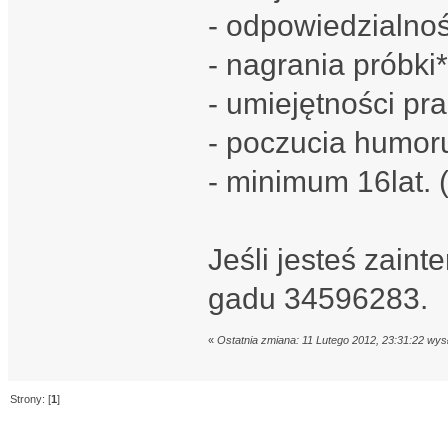
- odpowiedzialnoś
- nagrania próbki*
- umiejętności pr
- poczucia humor
- minimum 16lat. (
Jeśli jesteś zain
gadu 34596283.
«
Ostatnia zmiana: 11 Lutego 2012, 23:31:22 wys
Strony: [
1
]