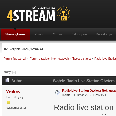
Strona główna
Pomoc
Szukaj
Zaloguj się
Rejestracja
07 Sierpnia 2026, 12:44:44
Forum 4stream.pl
»
Forum o radiach internetowych
»
Twoja e-stacja
»
Radio Live Statio
Strony: [
1
]
Autor
Wątek: Radio Live Station Otwiera 
Radio Live Station Otwiera Rekrutracj
Ventroo
«
dnia:
11 Lutego 2012, 19:45:16 »
Początkujący
Radio live station
Wiadomości: 18