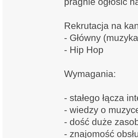
pragnie ogłosić n
Rekrutacja na kan
- Główny (muzyka
- Hip Hop
Wymagania:
- stałego łącza i
- wiedzy o muzyc
- dość duże zaso
- znajomość obsł