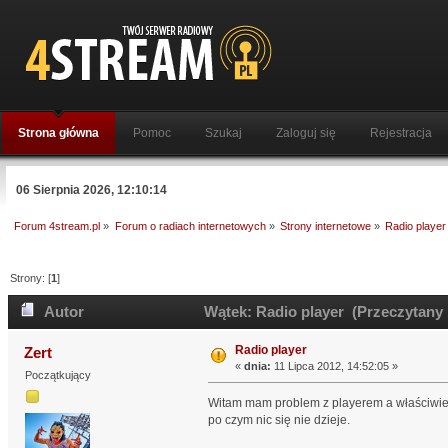
Strona główna
Pomoc
Szukaj
Zaloguj się
Rejestracja
06 Sierpnia 2026, 12:10:14
Forum 4stream.pl
»
Forum o radiach internetowych
»
Strony internetowe
»
Radio player
Strony: [
1
]
Autor
Wątek: Radio player (Przeczytany 
Radio player
Zert
«
dnia:
11 Lipca 2012, 14:52:05 »
Początkujący
Witam mam problem z playerem a właściwie t
po czym nic się nie dzieje.