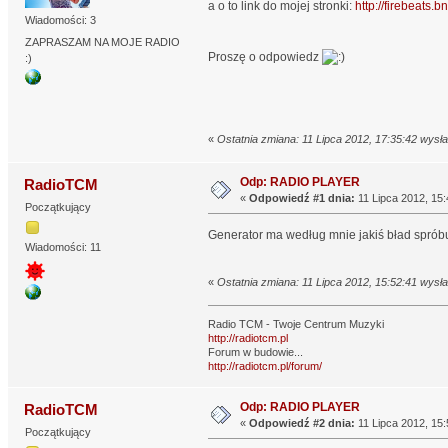
a o to link do mojej stronki:
http://firebeats.
Wiadomości: 3
ZAPRASZAM NA MOJE RADIO
Proszę o odpowiedz
:)
«
Ostatnia zmiana: 11 Lipca 2012, 17:35:42 wysła
Odp: RADIO PLAYER
RadioTCM
«
Odpowiedź #1 dnia:
11 Lipca 2012, 15:
Początkujący
Generator ma według mnie jakiś bład spróbuj
Wiadomości: 11
«
Ostatnia zmiana: 11 Lipca 2012, 15:52:41 wys
Radio TCM - Twoje Centrum Muzyki
http://radiotcm.pl
Forum w budowie...
http://radiotcm.pl/forum/
Odp: RADIO PLAYER
RadioTCM
«
Odpowiedź #2 dnia:
11 Lipca 2012, 15:
Początkujący