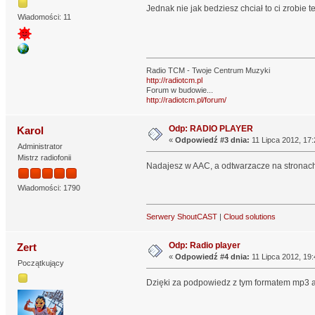
Jednak nie jak bedziesz chciał to ci zrobie t
Wiadomości: 11
Radio TCM - Twoje Centrum Muzyki
http://radiotcm.pl
Forum w budowie...
http://radiotcm.pl/forum/
Odp: RADIO PLAYER
Karol
«
Odpowiedź #3 dnia:
11 Lipca 2012, 17:
Administrator
Mistrz radiofonii
Nadajesz w AAC, a odtwarzacze na stronac
Wiadomości: 1790
Serwery ShoutCAST
|
Cloud solutions
Odp: Radio player
Zert
«
Odpowiedź #4 dnia:
11 Lipca 2012, 19:
Początkujący
Dzięki za podpowiedz z tym formatem mp3 al