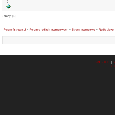
:)
Strony: [
1
]
Forum 4stream.pl
»
Forum o radiach internetowych
»
Strony internetowe
»
Radio player
SMF 2.0.19
S
|
XH