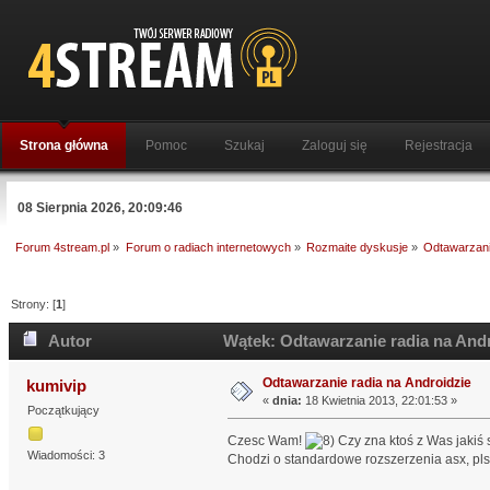
Strona główna
Pomoc
Szukaj
Zaloguj się
Rejestracja
08 Sierpnia 2026, 20:09:46
Forum 4stream.pl
»
Forum o radiach internetowych
»
Rozmaite dyskusje
»
Odtawarzani
Strony: [
1
]
Autor
Wątek: Odtawarzanie radia na Andr
Odtawarzanie radia na Androidzie
kumivip
«
dnia:
18 Kwietnia 2013, 22:01:53 »
Początkujący
Czesc Wam!
Czy zna ktoś z Was jakiś
Wiadomości: 3
Chodzi o standardowe rozszerzenia asx, pls,