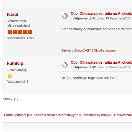
Odp: Odtawarzanie radia na Android
Karol
«
Odpowiedź #1 dnia:
19 Kwietnia 2013, 
Administrator
Mistrz radiofonii
Standardowy odtwarzacz sobie radzi ze stac
Wiadomości: 1790
Serwery ShoutCAST
|
Cloud solutions
Odp: Odtawarzanie radia na Android
kumivip
«
Odpowiedź #2 dnia:
21 Kwietnia 2013, 
Początkujący
Dzięki, spróbuje tego XiiaLive Pro:)
Wiadomości: 3
Strony: [
1
]
Forum 4stream.pl
»
Forum o radiach internetowych
»
Rozmaite dyskusje
»
Odtawarzani