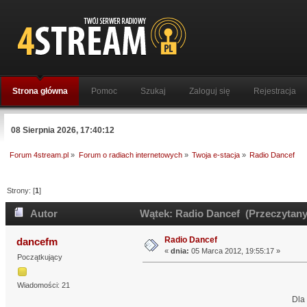
Strona główna
Pomoc
Szukaj
Zaloguj się
Rejestracja
08 Sierpnia 2026, 17:40:12
Forum 4stream.pl
»
Forum o radiach internetowych
»
Twoja e-stacja
»
Radio Dancef
Strony: [
1
]
Autor
Wątek: Radio Dancef (Przeczytany
Radio Dancef
dancefm
«
dnia:
05 Marca 2012, 19:55:17 »
Początkujący
Wiadomości: 21
Dla