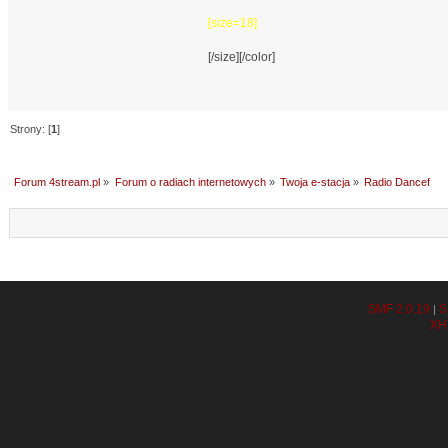
[size=18]
[/size][/color]
Strony: [
1
]
Forum 4stream.pl
»
Forum o radiach internetowych
»
Twoja e-stacja
»
Radio Dancef
SMF 2.0.19
S
|
XH