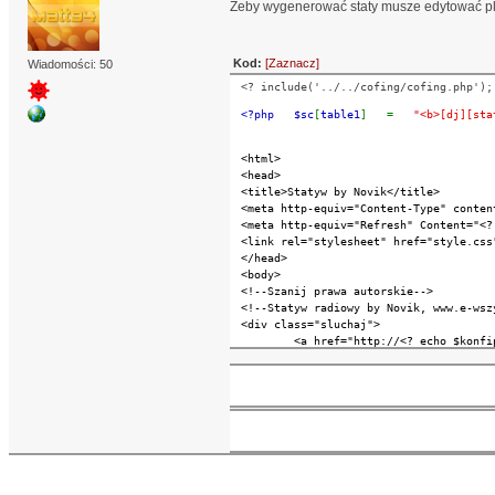
Żeby wygenerować staty musze edytować plik 
Kod:
[Zaznacz]
Wiadomości: 50
<? include('../../cofing/cofing.php');
<?php   $sc
[
table1
]   =   
"<b>[dj][sta
<html>
<head>
<title>Statyw by Novik</title>
<meta http-equiv="Content-Type" conten
<meta http-equiv="Refresh" Content="<?
<link rel="stylesheet" href="style.css
</head>
<body>
<!--Szanij prawa autorskie-->
<!--Statyw radiowy by Novik, www.e-wsz
<div class="sluchaj">
<a href="http://<? echo $konfi
<img src="images/sluchaj.gif" 
</div>
<div class="fotka">
<img src="../../fotos/<? echo 
</div>
<table cellspacing="0" cellpadding="0"
<tr>
<td valign="top" height="16"></td>
</tr>