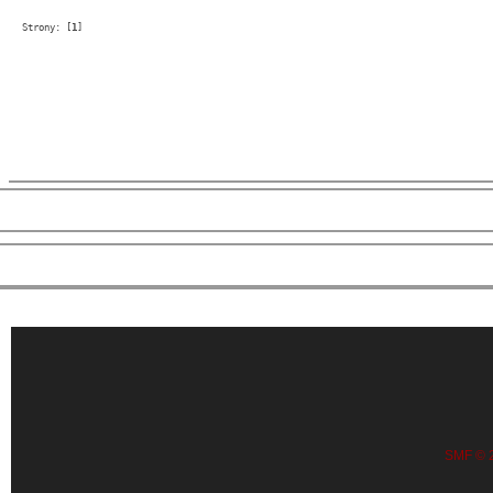
</html>
Strony: [
1
] 
Forum 4stream.pl
 »

St
Generator stat shoutcast
SMF © 