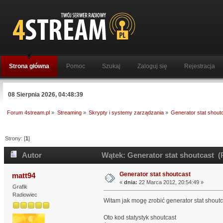
Strona główna
Pomoc
Szukaj
Zaloguj się
Rejestracja
08 Sierpnia 2026, 04:48:39
Forum 4stream.pl
»
Streaming
»
Skrypty i systemy zarządzania
»
Generator stat shout
Strony: [
1
]
Autor
Wątek: Generator stat shoutcast (
Generator stat shoutcast
matt94
«
dnia:
22 Marca 2012, 20:54:49 »
Grafik
Radiowiec
Witam jak mogę zrobić generator stat shoutc
Oto kod statystyk shoutcast