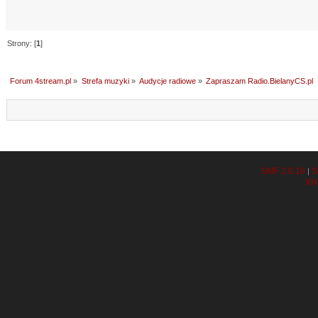
Strony: [
1
]
Forum 4stream.pl
»
Strefa muzyki
»
Audycje radiowe
»
Zapraszam Radio.BielanyCS.pl
SMF 2.0.19
S
|
XH