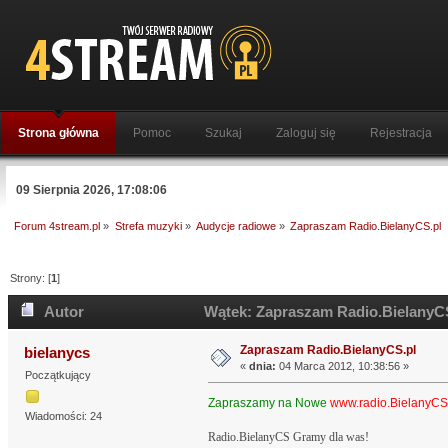
Strona główna
Pomoc
Szukaj
Zaloguj się
Rejestracja
09 Sierpnia 2026, 17:08:06
Forum 4stream.pl
»
Strefa muzyki
»
Audycje radiowe
»
Zapraszam Radio.BielanyCS.pl
Strony: [
1
]
Autor
Wątek: Zapraszam Radio.BielanyCS
Zapraszam Radio.BielanyCS.pl
bielanycs
«
dnia:
04 Marca 2012, 10:38:56 »
Początkujący
Zapraszamy na Nowe
www.radio.BielanyCS
Wiadomości: 24
Radio.BielanyCS Gramy dla was!