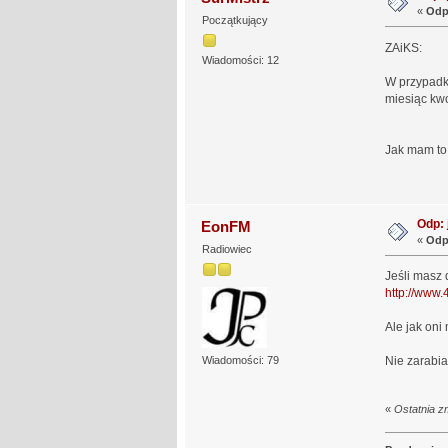
«
Odp
Początkujący
ZAiKS:
Wiadomości: 12
W przypadku
miesiąc kwo
Jak mam to 
Odp: 
EonFM
«
Odp
Radiowiec
Jeśli masz 
http://www.
Ale jak oni
Wiadomości: 79
Nie zarabia
«
Ostatnia z