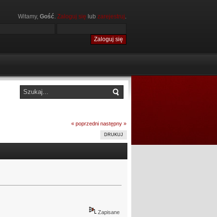
Witamy,
Gość
.
Zaloguj się
lub
zarejestruj
.
« poprzedni
następny »
DRUKUJ
Zapisane