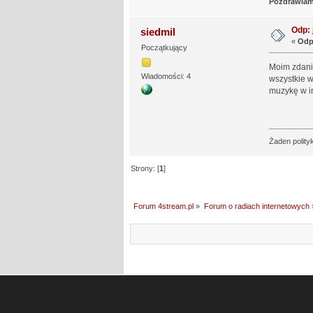
Pozdrawia
Odp: 
siedmil
«
Odp
Początkujący
Moim zdanie
Wiadomości: 4
wszystkie w
muzykę w i
Żaden polityk
Strony: [
1
]
Forum 4stream.pl
»
Forum o radiach internetowych