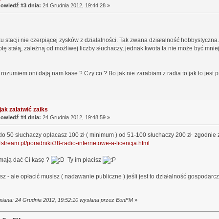
owiedź #3 dnia:
24 Grudnia 2012, 19:44:28 »
 stacji nie czerpiącej zysków z działalności. Tak zwana działalność hobbystyczn
tę stałą, zależną od możliwej liczby słuchaczy, jednak kwota ta nie może być mniej
rozumiem oni dają nam kase ? Czy co ? Bo jak nie zarabiam z radia to jak to jest 
jak zalatwić zaiks
owiedź #4 dnia:
24 Grudnia 2012, 19:48:59 »
do 50 słuchaczy opłacasz 100 zł ( minimum ) od 51-100 słuchaczy 200 zł zgodnie z
4stream.pl/poradniki/38-radio-internetowe-a-licencja.html
 mają dać Ci kasę ?
Ty im płacisz
sz - ale opłacić musisz ( nadawanie publiczne ) jeśli jest to działalność gospodarcza
miana: 24 Grudnia 2012, 19:52:10 wysłana przez EonFM
»