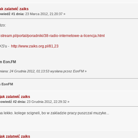
ak zalatwić zaiks
wiedź #1 dnia:
23 Marca 2012, 21:20:37 »
dzo:
4stream.pl/portal/poradniki/38-radio-internetowe-a-licencja.html
IKS'u -
http://www.zaiks.org.pl/81,23
m Eon.FM
miana: 24 Grudnia 2012, 01:13:53 wysłana przez EonFM
»
m EonFM
jak zalatwić zaiks
owiedź #2 dnia:
23 Grudnia 2012, 22:29:32 »
ma lekko. kolege scigneli, bo w zakladzie pracy puszczal muzyke...
jak zalatwić zaiks