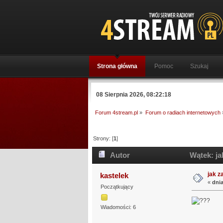
Strona główna
Pomoc
Szukaj
08 Sierpnia 2026, 08:22:18
Forum 4stream.pl
»
Forum o radiach internetowych
Strony: [
1
]
Autor
Wątek: ja
jak z
kastelek
«
dnia
Początkujący
Wiadomości: 6