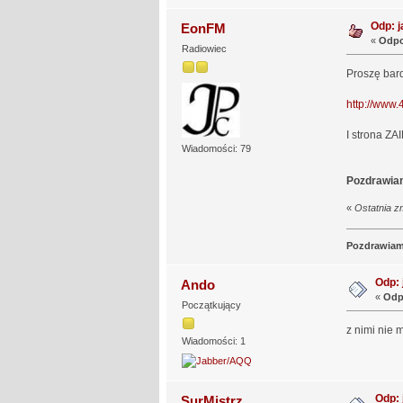
Odp: j
EonFM
«
Odpo
Radiowiec
Proszę bar
http://www.
I strona ZA
Wiadomości: 79
Pozdrawia
«
Ostatnia z
Pozdrawia
Odp: 
Ando
«
Odp
Początkujący
z nimi nie 
Wiadomości: 1
Odp: 
SurMistrz