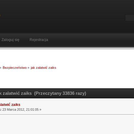
Zaloguj się
Rejestracja
»
Bezpieczeństwo
»
jak zalatwić zaiks
k zalatwić zaiks (Przeczytany 33836 razy)
alatwić zaiks
:
23 Marca 2012, 21:01:05 »