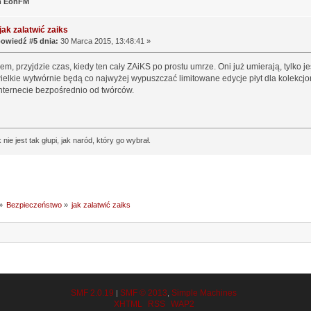
m EonFM
jak zalatwić zaiks
owiedź #5 dnia:
30 Marca 2015, 13:48:41 »
m, przyjdzie czas, kiedy ten cały ZAiKS po prostu umrze. Oni już umierają, tylko je
ielkie wytwórnie będą co najwyżej wypuszczać limitowane edycje płyt dla kolekc
nternecie bezpośrednio od twórców.
 nie jest tak głupi, jak naród, który go wybrał.
»
Bezpieczeństwo
»
jak zalatwić zaiks
SMF 2.0.19
SMF © 2013
Simple Machines
|
,
XHTML
RSS
WAP2