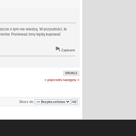
szcze o tym nie wiedzą. W przyszłości, te
jonerów. Ponieważ inny będą kupować
Zapisane
DRUKUJ
« poprzedni
następny »
Skocz do: