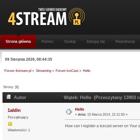
Strona główna
Pomoc
Szukaj
Zaloguj się
Rejestracja
09 Sierpnia 2026, 08:44:35
Forum 4stream.pl
»
Streaming
»
Forum IceCast
»
Hello
Strony: [
1
]
Autor
Wątek: Hello (Przeczytany 13903 r
Hello
1aldin
«
dnia:
15 Marca 2014, 22:11:50 »
Początkujący
How can I register a Icecast server on Your 
Wiadomości: 1