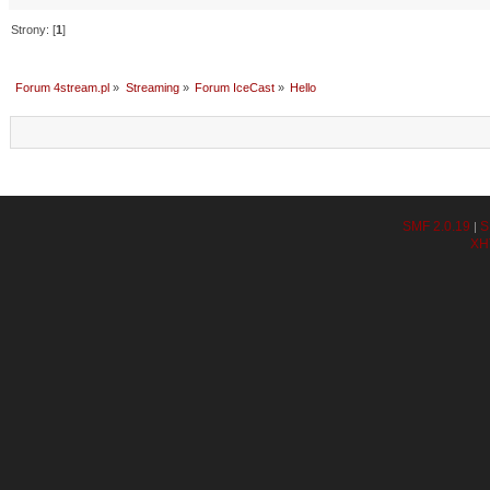
Strony: [
1
]
Forum 4stream.pl
»
Streaming
»
Forum IceCast
»
Hello
SMF 2.0.19
S
|
XH