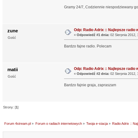
Gramy 24/7, Codziennie niespodziewany gosc
Odp: Radio Adrix :: Najlepsze radio w
zune
«
Odpowiedź #1 dnia:
02 Sierpnia 2012, 
Gość
Bardzo fajne radio. Polecam
Odp: Radio Adrix :: Najlepsze radio w
matii
«
Odpowiedź #2 dnia:
02 Sierpnia 2012, 
Gość
Bardzo fajnie graja, zapraszam
Strony: [
1
]
Forum 4stream.pl
»
Forum o radiach internetowych
»
Twoja e-stacja
»
Radio Adrix :: Naj