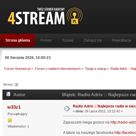
Strona główna
Pomoc
Szukaj
Zaloguj się
Rejestracja
08 Sierpnia 2026, 10:00:23
Forum 4stream.pl
»
Forum o radiach internetowych
»
Twoja e-stacja
»
Radio Adrix :: Naj
Strony: [
1
]
Autor
Wątek: Radio Adrix :: Najlepsze rad
Radio Adrix :: Najlepsze radio w siec
w33z1
«
dnia:
26 Lipca 2012, 13:12:42 »
Początkujący
Zapraszam mega goraco na
http://radio-adri
Wiadomości: 1
A takze na naszego facebooka
http://facebo