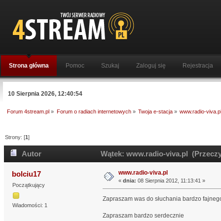
Strona główna
Pomoc
Szukaj
Zaloguj się
Rejestracja
10 Sierpnia 2026, 12:40:54
Forum 4stream.pl
»
Forum o radiach internetowych
»
Twoja e-stacja
»
www.radio-viva.p
Strony: [
1
]
Autor
Wątek: www.radio-viva.pl (Przeczy
www.radio-viva.pl
bolciu17
«
dnia:
08 Sierpnia 2012, 11:13:41 »
Początkujący
Zapraszam was do słuchania bardzo fajneg
Wiadomości: 1
Zapraszam bardzo serdecznie