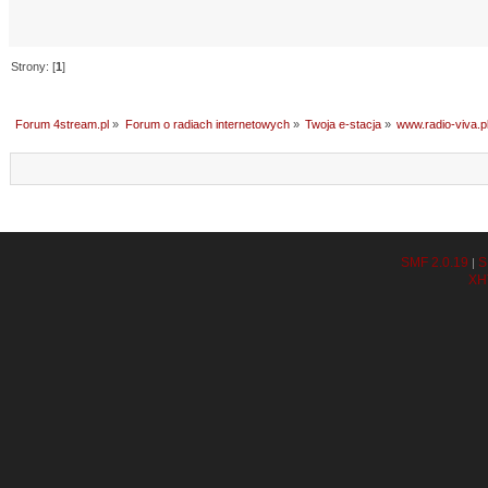
Strony: [
1
]
Forum 4stream.pl
»
Forum o radiach internetowych
»
Twoja e-stacja
»
www.radio-viva.p
SMF 2.0.19
S
|
XH