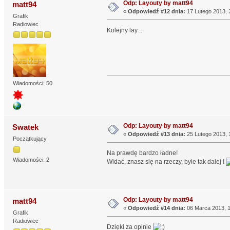
Odp: Layouty by matt94
matt94
«
Odpowiedź #12 dnia:
17 Lutego 2013, 
Grafik
Radiowiec
Kolejny lay ..
Wiadomości: 50
Odp: Layouty by matt94
Swatek
«
Odpowiedź #13 dnia:
25 Lutego 2013, 
Początkujący
Na prawdę bardzo ładne!
Wiadomości: 2
Widać, znasz się na rzeczy, byle tak dalej !
Odp: Layouty by matt94
matt94
«
Odpowiedź #14 dnia:
06 Marca 2013, 1
Grafik
Radiowiec
Dzięki za opinie