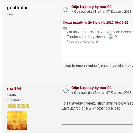
Odp: Layouty by matt94
goldtrafic
«
Odpowiedź #8 dnia:
07 Stycznia 2013, 
Gość
Cytat: matt94 w 29 Sierpnia 2012, 09:30:52
Witam zamieszczam 2 layouty do oceny r
Trochę się kolory zlewają
Niedługo kolejne:D
i skąd to można pobrać, chciałbym się jesz
Odp: Layouty by matt94
matt94
«
Odpowiedź #9 dnia:
07 Stycznia 2013, 
Grafik
Radiowiec
To są layouty projekty stron internetowych s
Layouty robione w Photoshopie .psd