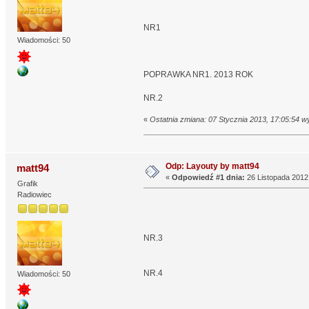
NR1
Wiadomości: 50
POPRAWKA NR1. 2013 ROK
NR.2
«
Ostatnia zmiana: 07 Stycznia 2013, 17:05:54 w
Odp: Layouty by matt94
matt94
«
Odpowiedź #1 dnia:
26 Listopada 2012,
Grafik
Radiowiec
NR.3
NR.4
Wiadomości: 50