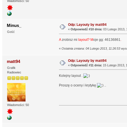
Wiadomości: 50
Odp: Layouty by matt94
Minus_
«
Odpowiedź #10 dnia:
03 Lutego 2013, 
Gość
A
zrobisz mi
layout?
M
oje gg: 46136861
.
«
Ostatnia zmiana: 04 Lutego 2013, 11:26:53 wys
Odp: Layouty by matt94
matt94
«
Odpowiedź #11 dnia:
15 Lutego 2013, 
Grafik
Radiowiec
Kolejny layout .
Proszę o oceny i krytykę
..
Wiadomości: 50