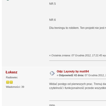
NR.5
NR.6
Dla treningu to robiłem. Ten projekt nie jest
«
Ostatnia zmiana: 07 Grudnia 2012, 17:21:45 w
Odp: Layouty by matt94
Łukasz
«
Odpowiedź #2 dnia:
07 Grudnia 2012, 
Radiowiec
Widać postęp od pierwszych prac. Trenuj da
Wiadomości: 39
czytelność i funkcjonalność przede wszystki
mmx.