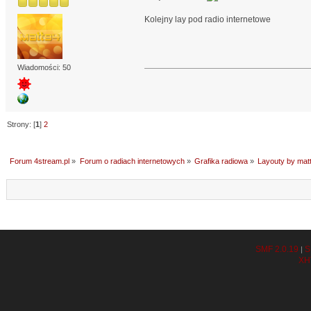
Kolejny lay pod radio internetowe
Wiadomości: 50
Strony: [
1
]
2
Forum 4stream.pl
»
Forum o radiach internetowych
»
Grafika radiowa
»
Layouty by mat
SMF 2.0.19
S
|
XH