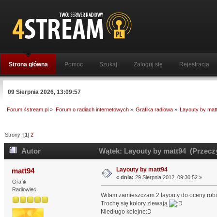
Strona główna
Pomoc
Szukaj
Zaloguj się
Rejestracja
09 Sierpnia 2026, 13:09:57
Forum 4stream.pl
»
Forum o radiach internetowych
»
Grafika radiowa
»
Layouty by mat
Strony: [
1
]
2
Autor
Wątek: Layouty by matt94 (Przeczy
Layouty by matt94
matt94
«
dnia:
29 Sierpnia 2012, 09:30:52 »
Grafik
Radiowiec
Witam zamieszczam 2 layouty do oceny robi
Trochę się kolory zlewają
Niedługo kolejne:D