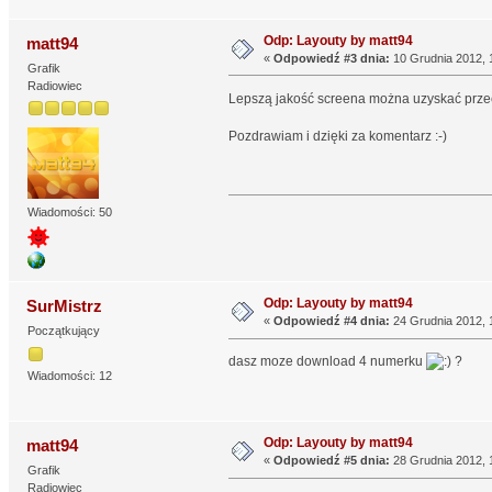
Odp: Layouty by matt94
matt94
«
Odpowiedź #3 dnia:
10 Grudnia 2012, 
Grafik
Radiowiec
Lepszą jakość screena można uzyskać prze
Pozdrawiam i dzięki za komentarz :-)
Wiadomości: 50
Odp: Layouty by matt94
SurMistrz
«
Odpowiedź #4 dnia:
24 Grudnia 2012, 
Początkujący
dasz moze download 4 numerku
?
Wiadomości: 12
Odp: Layouty by matt94
matt94
«
Odpowiedź #5 dnia:
28 Grudnia 2012, 
Grafik
Radiowiec