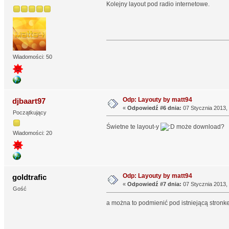
Kolejny layout pod radio internetowe.
Wiadomości: 50
Odp: Layouty by matt94
djbaart97
«
Odpowiedź #6 dnia:
07 Stycznia 2013, 
Początkujący
Świetne te layout-y
może download?
Wiadomości: 20
Odp: Layouty by matt94
goldtrafic
«
Odpowiedź #7 dnia:
07 Stycznia 2013, 
Gość
a można to podmienić pod istniejącą stronke? 