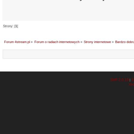
Strony: [
1
]
Forum 4stream.pl
»
Forum o radiach internetowych
»
Strony internetowe
»
Bardzo dobr
SMF 2.0.19
S
|
XH