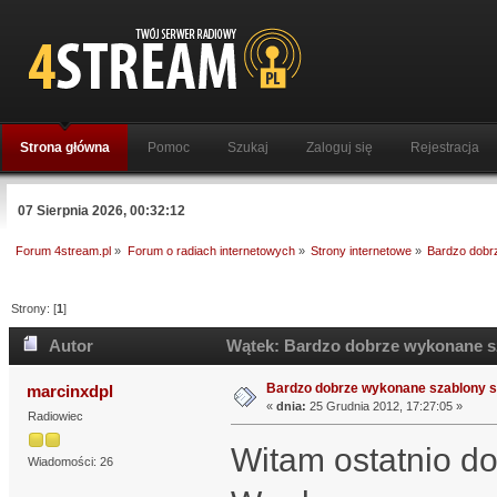
Strona główna
Pomoc
Szukaj
Zaloguj się
Rejestracja
07 Sierpnia 2026, 00:32:12
Forum 4stream.pl
»
Forum o radiach internetowych
»
Strony internetowe
»
Bardzo dobr
Strony: [
1
]
Autor
Wątek: Bardzo dobrze wykonane sz
Bardzo dobrze wykonane szablony s
marcinxdpl
«
dnia:
25 Grudnia 2012, 17:27:05 »
Radiowiec
Witam ostatnio d
Wiadomości: 26