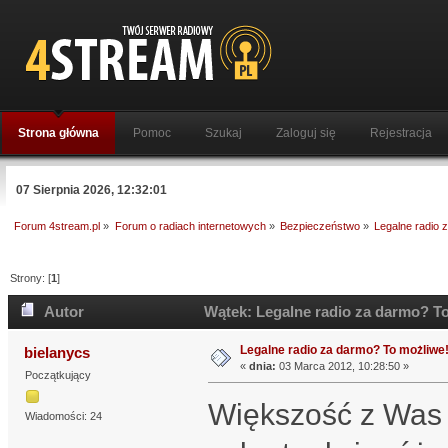
Strona główna
Pomoc
Szukaj
Zaloguj się
Rejestracja
07 Sierpnia 2026, 12:32:01
Forum 4stream.pl
»
Forum o radiach internetowych
»
Bezpieczeństwo
»
Legalne radio 
Strony: [
1
]
Autor
Wątek: Legalne radio za darmo? To
Legalne radio za darmo? To możliwe
bielanycs
«
dnia:
03 Marca 2012, 10:28:50 »
Początkujący
Większość z Was g
Wiadomości: 24