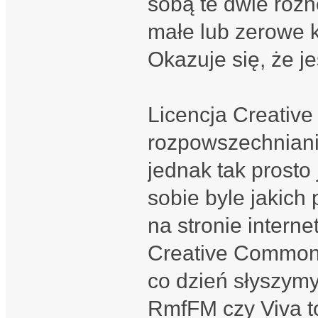
sobą te dwie różne
małe lub zerowe 
Okazuje się, że je
Licencja Creativ
rozpowszechnianie
jednak tak prosto
sobie byle jakich
na stronie interne
Creative Commons 
co dzień słyszymy
RmfFM czy Viva to