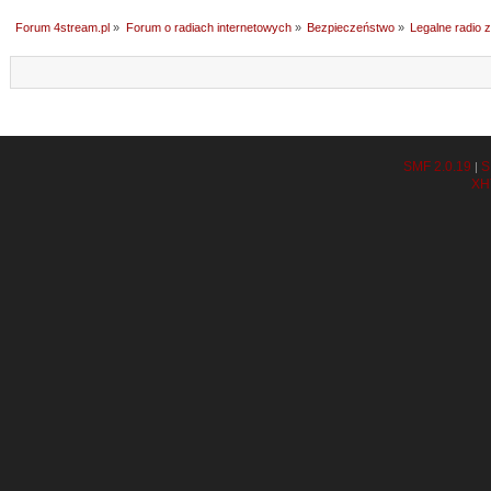
Forum 4stream.pl
»
Forum o radiach internetowych
»
Bezpieczeństwo
»
Legalne radio 
SMF 2.0.19
S
|
XH