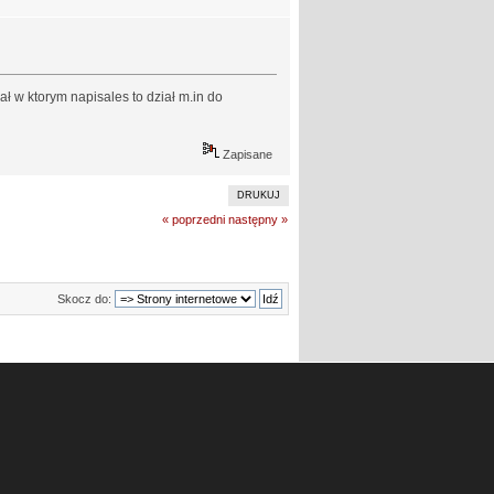
ał w ktorym napisales to dział m.in do
Zapisane
DRUKUJ
« poprzedni
następny »
Skocz do: