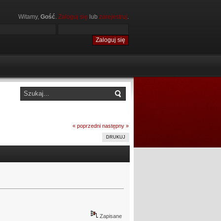
Witamy,
Gość
.
Zaloguj się
lub
zarejestruj
.
« poprzedni
następny »
DRUKUJ
Zapisane