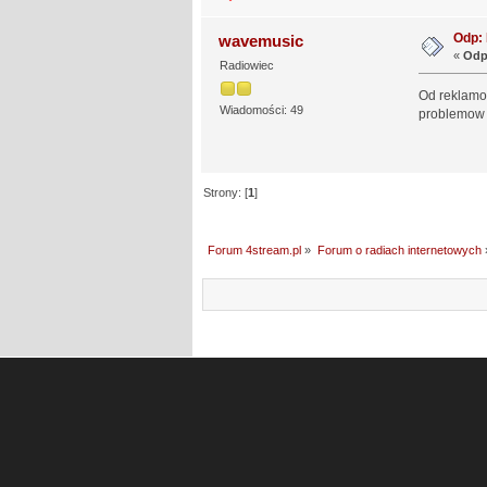
Odp:
wavemusic
«
Odp
Radiowiec
Od reklamow
Wiadomości: 49
problemow 
Strony: [
1
]
Forum 4stream.pl
»
Forum o radiach internetowych