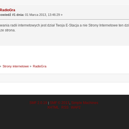
 RadioGra
owiedź #1 dnia:
01 Marca 2013, 13:46:29 »
ania radii internetowych jest dział Twoja E-Stacja a nie Strony Internetowe ten dzi
ze strona.
»
Strony internetowe
»
RadioGra
SMF 2.0.19
SMF © 2013
Simple Machines
|
,
XHTML
RSS
WAP2