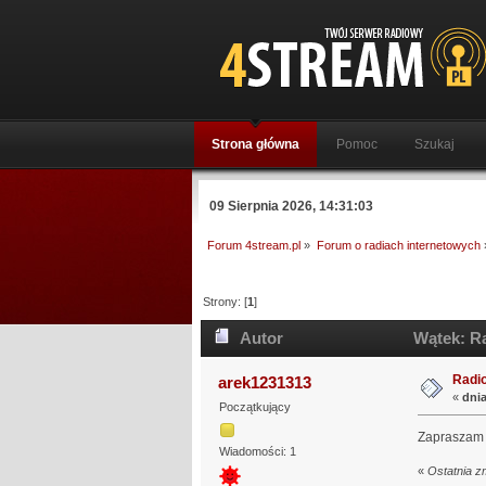
Strona główna
Pomoc
Szukaj
09 Sierpnia 2026, 14:31:03
Forum 4stream.pl
»
Forum o radiach internetowych
Strony: [
1
]
Autor
Wątek: Ra
Radi
arek1231313
«
dnia
Początkujący
Zapraszam 
Wiadomości: 1
«
Ostatnia z