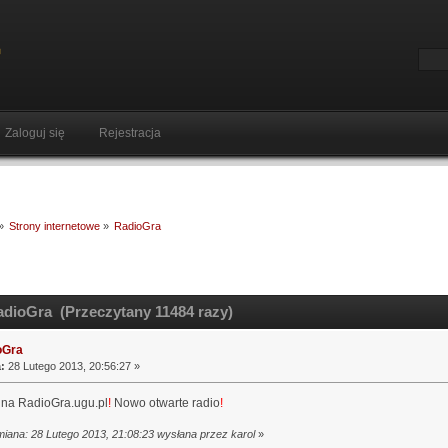
Zaloguj się
Rejestracja
»
Strony internetowe
»
RadioGra
dioGra (Przeczytany 11484 razy)
oGra
:
28 Lutego 2013, 20:56:27 »
na RadioGra.ugu.pl
!
Nowo otwarte radio
!
miana: 28 Lutego 2013, 21:08:23 wysłana przez karol
»