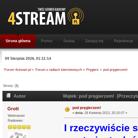
Strona główna
Pomoc
Szukaj
Zaloguj się
Rejestracja
09 Sierpnia 2026, 01:11:14
Forum 4stream.pl
»
Forum o radiach internetowych
»
Pręgierz
»
pod pręgierzem!
Strony: [
1
]
Autor
Wątek: pod pręgierzem! (Przeczyta
pod pręgierzem!
Grott
«
dnia:
18 Kwietnia 2013, 20:15:07 »
Webmaster
Radiowiec
I rzeczywiście 