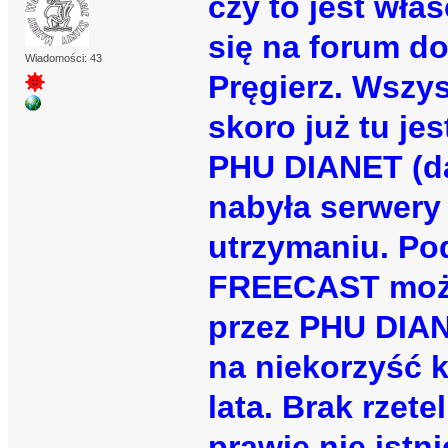
czy to jest wła
się na forum d
Wiadomości: 43
Pręgierz. Wszys
skoro już tu je
PHU DIANET (da
nabyła serwery 
utrzymaniu. Po
FREECAST możn
przez PHU DIAN
na niekorzyść k
lata. Brak rzete
prawie nie istn