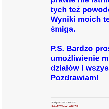
tych też powod
Wyniki moich t
śmiga.
P.S. Bardzo p
umożliwienie m
działów i wszy
Pozdrawiam!
navigare necesse est...
http://mwwzs.mazury.pl