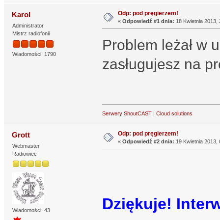
Odp: pod pręgierzem!
Karol
«
Odpowiedź #1 dnia:
18 Kwietnia 2013, 
Administrator
Mistrz radiofonii
Problem leżał w 
Wiadomości: 1790
zasługujesz na pr
Serwery ShoutCAST
|
Cloud solutions
Odp: pod pręgierzem!
Grott
«
Odpowiedź #2 dnia:
19 Kwietnia 2013, 
Webmaster
Radiowiec
Dziękuje! Inter
Wiadomości: 43