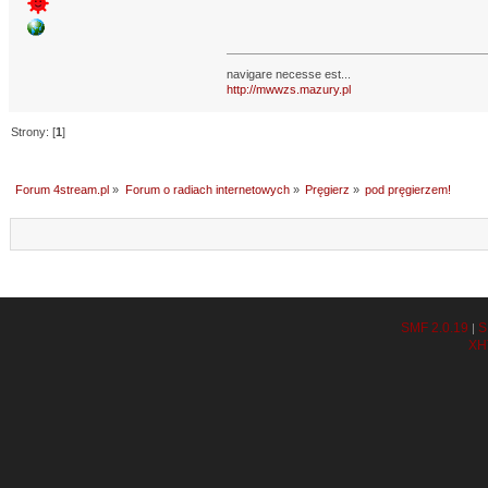
navigare necesse est...
http://mwwzs.mazury.pl
Strony: [
1
]
Forum 4stream.pl
»
Forum o radiach internetowych
»
Pręgierz
»
pod pręgierzem!
SMF 2.0.19
S
|
XH