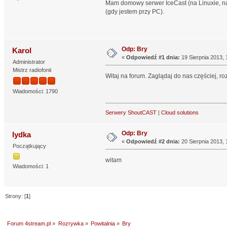
Mam domowy serwer IceCast (na Linuxie, n
(gdy jestem przy PC).
Odp: Bry
Karol
«
Odpowiedź #1 dnia:
19 Sierpnia 2013, 
Administrator
Mistrz radiofonii
Witaj na forum. Zaglądaj do nas częściej, 
Wiadomości: 1790
Serwery ShoutCAST
|
Cloud solutions
Odp: Bry
lydka
«
Odpowiedź #2 dnia:
20 Sierpnia 2013, 
Początkujący
witam
Wiadomości: 1
Strony: [
1
]
Forum 4stream.pl
»
Rozrywka
»
Powitalnia
»
Bry