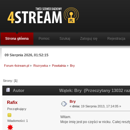
Strona główna
Pomoc
Szukaj
Zaloguj się
Rejestracja
09 Sierpnia 2026, 01:52:15
Forum 4stream.pl
»
Rozrywka
»
Powitalnia
»
Bry
Strony: [
1
]
Autor
Wątek: Bry (Przeczytany 13032 raz
Bry
Rafix
«
dnia:
19 Sierpnia 2013, 17:14:05 »
Początkujący
Witam.
Wiadomości: 1
Moje imię jest po części w nicku. Całej resz