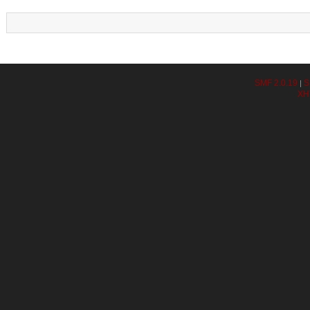
SMF 2.0.19
S
|
XH