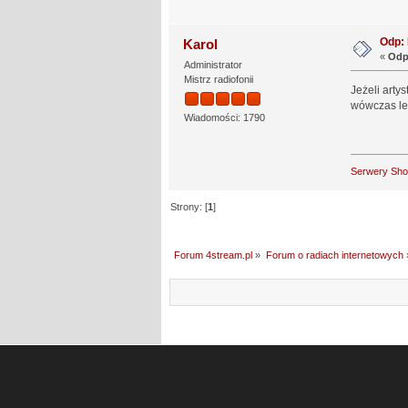
Odp: 
Karol
«
Odp
Administrator
Mistrz radiofonii
Jeżeli arty
wówczas le
Wiadomości: 1790
Serwery Sh
Strony: [
1
]
Forum 4stream.pl
»
Forum o radiach internetowych