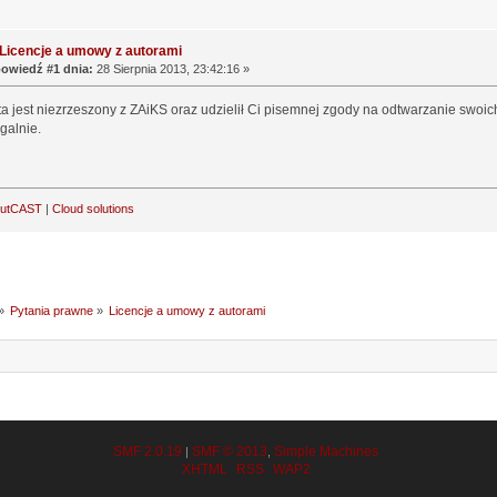
Licencje a umowy z autorami
owiedź #1 dnia:
28 Sierpnia 2013, 23:42:16 »
sta jest niezrzeszony z ZAiKS oraz udzielił Ci pisemnej zgody na odtwarzanie swoic
galnie.
outCAST
|
Cloud solutions
»
Pytania prawne
»
Licencje a umowy z autorami
SMF 2.0.19
SMF © 2013
Simple Machines
|
,
XHTML
RSS
WAP2