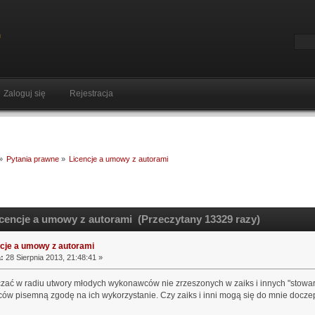
Zaloguj się
Rejestracja
»
Pytania prawne
»
Licencje a umowy z autorami
cencje a umowy z autorami (Przeczytany 13329 razy)
cje a umowy z autorami
:
28 Sierpnia 2013, 21:48:41 »
zać w radiu utwory młodych wykonawców nie zrzeszonych w zaiks i innych "stowa
w pisemną zgodę na ich wykorzystanie. Czy zaiks i inni mogą się do mnie doczepi