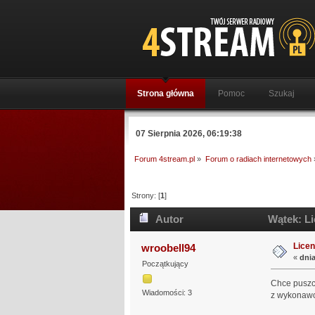
Strona główna
Pomoc
Szukaj
07 Sierpnia 2026, 06:19:38
Forum 4stream.pl
»
Forum o radiach internetowych
Strony: [
1
]
Autor
Wątek: Li
Licen
wroobell94
«
dnia
Początkujący
Chce puszc
Wiadomości: 3
z wykonawcó