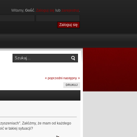
Witamy,
Gość
.
Zaloguj się
lub
zarejestruj
.
« poprzedni
następny »
DRUKUJ
rzyszeniach". Załóżmy, że mam od każdego
ć w takiej sytuacji?