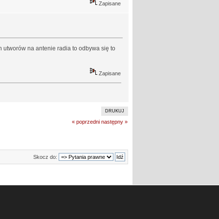
Zapisane
h utworów na antenie radia to odbywa się to
Zapisane
DRUKUJ
« poprzedni
następny »
Skocz do: