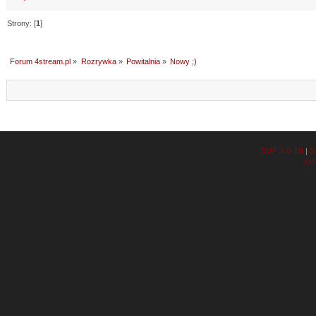
Strony: [
1
]
Forum 4stream.pl
»
Rozrywka
»
Powitalnia
»
Nowy ;)
SMF 2.0.19
S
|
XH