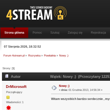
Strona główna
Pomoc
Szukaj
Zaloguj się
Rejestracja
07 Sierpnia 2026, 18:32:52
Forum 4stream.pl
»
Rozrywka
»
Powitalnia
»
Nowy ;)
Strony: [
1
]
Autor
Wątek: Nowy ;) (Przeczytany 12251
Nowy ;)
DrMicrosoft
«
dnia:
01 Grudnia 2013, 14:56:34 »
Początkujący
Witam wszystkich bardzo serdecznie , myś
Wiadomości: 1