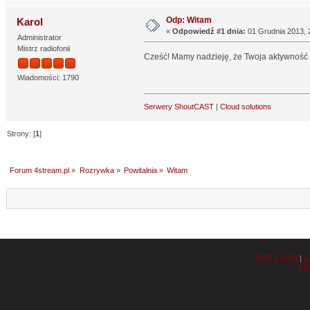
Odp: Witam
Karol
«
Odpowiedź #1 dnia:
01 Grudnia 2013, 
Administrator
Mistrz radiofonii
Cześć! Mamy nadzieję, że Twoja aktywność n
Wiadomości: 1790
Serwery ShoutCAST
|
Cloud solutions
Strony: [
1
]
Forum 4stream.pl
»
Rozrywka
»
Powitalnia
»
Witam
SMF 2.0.19
S
|
XH