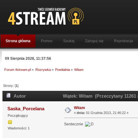
Strona główna
Pomoc
Szukaj
Zaloguj się
Rejestracja
09 Sierpnia 2026, 11:37:56
Forum 4stream.pl
»
Rozrywka
»
Powitalnia
»
Witam
Strony: [
1
]
Autor
Wątek: Witam (Przeczytany 11261 
Witam
Saska_Porcelana
«
dnia:
01 Grudnia 2013, 21:46:22 »
Początkujący
Serdecznie
Wiadomości: 1