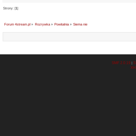
Strony: [
1
]
Forum 4stream.pl
»
Rozrywka
»
Powitalnia
»
Siema nie
SMF 2.0.19
S
|
XH