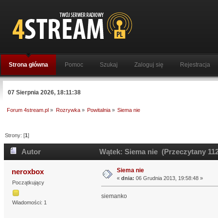
Strona główna
Pomoc
Szukaj
Zaloguj się
Rejestracja
07 Sierpnia 2026, 18:11:38
Forum 4stream.pl
»
Rozrywka
»
Powitalnia
»
Siema nie
Strony: [
1
]
Autor
Wątek: Siema nie (Przeczytany 112
Siema nie
neroxbox
«
dnia:
06 Grudnia 2013, 19:58:48 »
Początkujący
siemanko
Wiadomości: 1