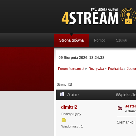
Strona główna
Pomoc
Szukaj
09 Sierpnia 2026, 13:24:38
Forum 4stream.pl
»
Rozrywka
»
Powitalnia
»
Jeste
Strony: [
1
]
Autor
Wątek: Je
Jeste
dimitri2
«
dnia:
Początkujący
Siemanko 
Wiadomości: 1