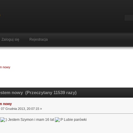
Zaloguj się
Rejestracja
m nowy
stem nowy (Przeczytany 11539 razy)
m nowy
07 Grudnia 2013, 20:07:15 »
!
Jestem Szymon i mam 16 lat
Lubie parówki