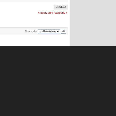
DRUKUJ
« poprzedni
następny »
Skocz do: