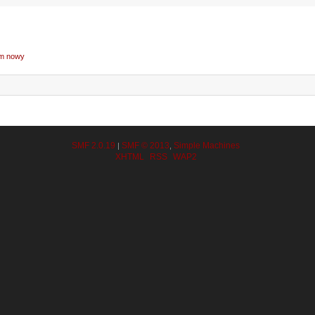
m nowy
SMF 2.0.19
SMF © 2013
Simple Machines
|
,
XHTML
RSS
WAP2