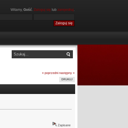
Witamy,
Gość
.
Zaloguj się
lub
zarejestruj
.
« poprzedni
następny »
DRUKUJ
Zapisane