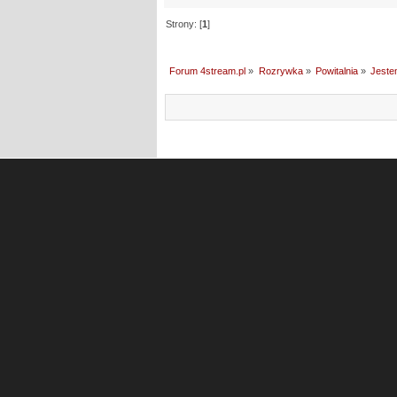
Strony: [
1
]
Forum 4stream.pl
»
Rozrywka
»
Powitalnia
»
Jeste