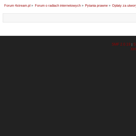
Forum 4stream.pl
»
Forum o radiach internetowych
»
Pytania prawne
»
Oplaty za utwor
SMF 2.0.19
S
|
XH