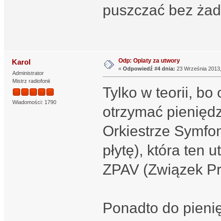
puszczać bez żad
Odp: Oplaty za utwory
Karol
«
Odpowiedź #4 dnia:
23 Września 2013,
Administrator
Mistrz radiofonii
Tylko w teorii, bo
Wiadomości: 1790
otrzymać pieniędz
Orkiestrze Symfoni
płytę), która ten 
ZPAV (Związek Pr
Ponadto do pieni