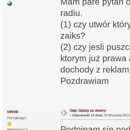
Mam pare pytan 
radiu.
(1) czy utwór któr
zaiks?
(2) czy jesli pusz
ktorym już prawa 
dochody z reklam 
Pozdrawiam
Odp: Oplaty za utwory
uwoa
«
Odpowiedź #1 dnia:
23 Września 2013,
Początkujący
Podpinam się pod
Wiadomości: 1