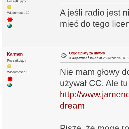
Początkujący
A jeśli radio jest
Wiadomości: 10
mieć do tego lice
Odp: Oplaty za utwory
Karmen
«
Odpowiedź #6 dnia:
25 Września 2013,
Początkujący
Nie mam głowy do 
Wiadomości: 10
używał CC. Ale tu
http://www.jamen
dream
Pisze, że mogę r