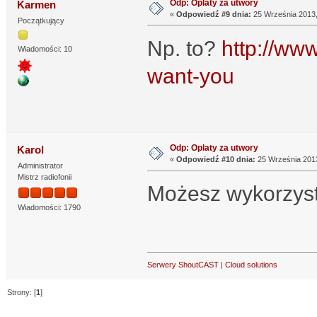
Odp: Oplaty za utwory
Karmen
«
Odpowiedź #9 dnia:
25 Września 2013,
Początkujący
Np. to?
http://ww
Wiadomości: 10
want-you
Odp: Oplaty za utwory
Karol
«
Odpowiedź #10 dnia:
25 Września 2013
Administrator
Mistrz radiofonii
Możesz wykorzyst
Wiadomości: 1790
Serwery ShoutCAST
|
Cloud solutions
Strony: [
1
]