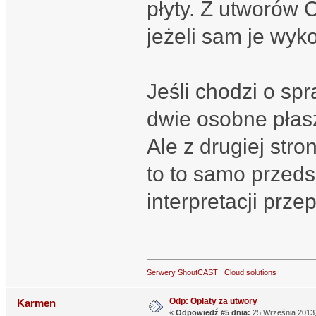
płyty. Z utworów 
jeżeli sam je wyk
Jeśli chodzi o spr
dwie osobne płasz
Ale z drugiej str
to to samo przeds
interpretacji prze
Serwery ShoutCAST
|
Cloud solutions
Odp: Oplaty za utwory
Karmen
«
Odpowiedź #5 dnia:
25 Września 2013,