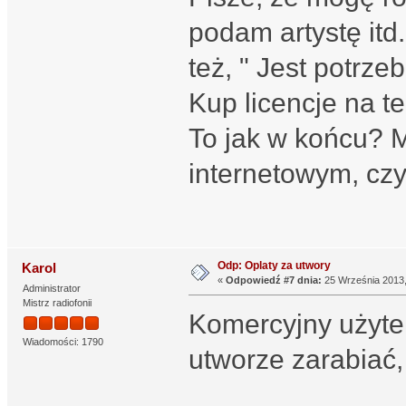
podam artystę itd.
też, " Jest potr
Kup licencje na te
To jak w końcu? 
internetowym, cz
Odp: Oplaty za utwory
Karol
«
Odpowiedź #7 dnia:
25 Września 2013,
Administrator
Mistrz radiofonii
Komercyjny użytek
Wiadomości: 1790
utworze zarabiać, 