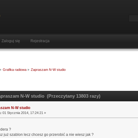
Zaloguj się
Rejestracja
»
Grafika radiowa
»
Zapraszam N-W studio
praszam N-W studio (Przeczytany 13803 razy)
aszam N-W studio
:
01 Stycznia 2014, 17:24:21 »
dera ?
 już szablon lecz chcesz go przerobić a nie wiesz jak ?