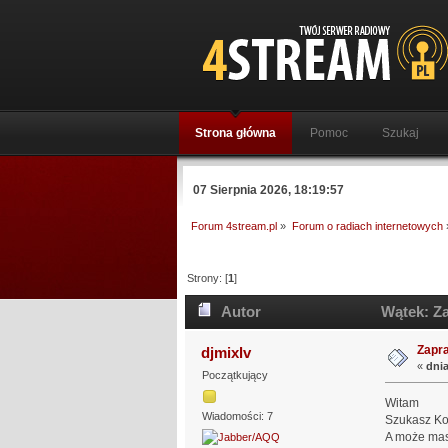
Strona główna
Pomoc
Szukaj
07 Sierpnia 2026, 18:19:57
Forum 4stream.pl
»
Forum o radiach internetowych
Strony: [
1
]
Autor
Wątek: Za
Zapr
djmixlv
«
dnia
Początkujący
Witam
Wiadomości: 7
Szukasz Ko
A może masz