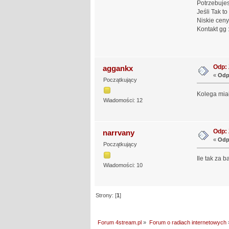
Potrzebujes
Jeśli Tak to
Niskie cen
Kontakt gg
Odp:
aggankx
«
Odp
Początkujący
Kolega miał
Wiadomości: 12
Odp:
narrvany
«
Odp
Początkujący
Ile tak za 
Wiadomości: 10
Strony: [
1
]
Forum 4stream.pl
»
Forum o radiach internetowych