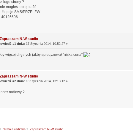
z logo strony ?
 nie mogłeś lepiej trafić
y !! opcje SMS/PRZELEW
 : 40125696
 Zapraszam N-W studio
owiedź #1 dnia:
17 Stycznia 2014, 10:52:27 »
by więcej chętnych jakby sprecyzował "niska cena"
 Zapraszam N-W studio
owiedź #2 dnia:
18 Stycznia 2014, 13:13:12 »
banner radiowy ?
»
Grafika radiowa
»
Zapraszam N-W studio