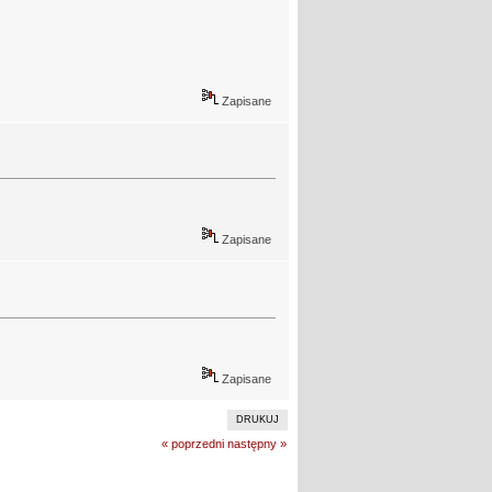
Zapisane
Zapisane
Zapisane
DRUKUJ
« poprzedni
następny »