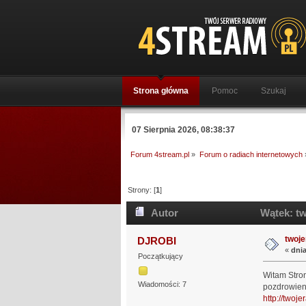
Strona główna
Pomoc
Szukaj
07 Sierpnia 2026, 08:38:37
Forum 4stream.pl
»
Forum o radiach internetowych
Strony: [
1
]
Autor
Wątek: tw
twoje
DJROBI
«
dnia
Początkujący
Witam Stron
Wiadomości: 7
pozdrowien
http://twoje