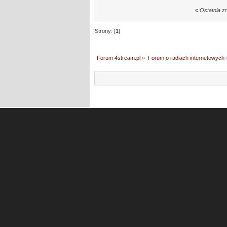
«
Ostatnia z
Strony: [
1
]
Forum 4stream.pl
»
Forum o radiach internetowych