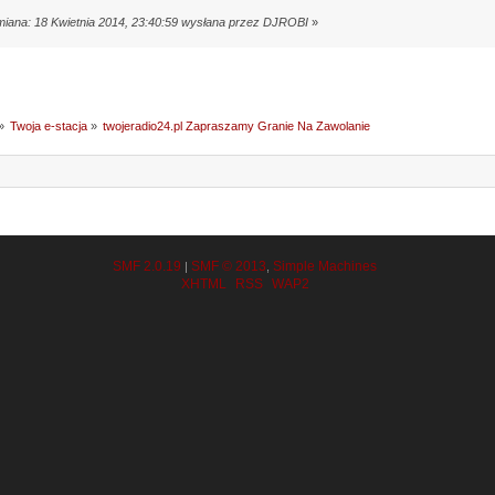
miana: 18 Kwietnia 2014, 23:40:59 wysłana przez DJROBI
»
»
Twoja e-stacja
»
twojeradio24.pl Zapraszamy Granie Na Zawolanie
SMF 2.0.19
SMF © 2013
Simple Machines
|
,
XHTML
RSS
WAP2