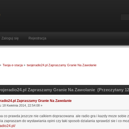
Zaloguj się
Rejestracja
»
Twoja e-stacja
»
twojeradio24.pl Zapraszamy Granie Na Zawolanie
ojeradio24.pl Zapraszamy Granie Na Zawolanie (Przeczytany 12
radio24.pl Zapraszamy Granie Na Zawolanie
:
18 Kwietnia 2014, 22:54:08 »
a co prawda jeszcze nie calkiem dopracowana ale radio gra i kazdy moze sobie z
ia zapraszam do wystawiania opini czy taki sposob dzialania sprawdzi sie i co 
radio24.pl/