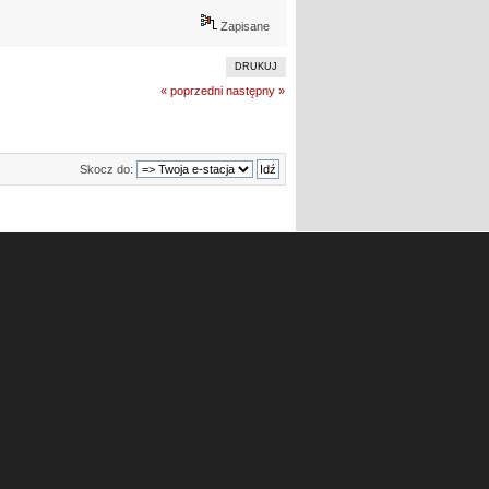
Zapisane
DRUKUJ
« poprzedni
następny »
Skocz do: