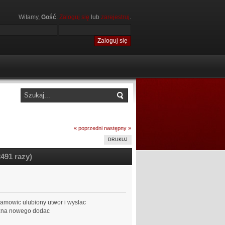
Witamy,
Gość
.
Zaloguj się
lub
zarejestruj
.
« poprzedni
następny »
DRUKUJ
491 razy)
amowic ulubiony utwor i wyslac
mozna nowego dodac