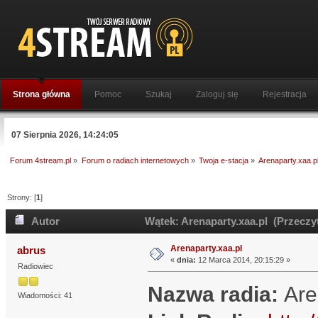
Strona główna
Pomoc
Szukaj
Zaloguj się
Rejestracja
07 Sierpnia 2026, 14:24:05
Forum 4stream.pl
»
Forum o radiach internetowych
»
Twoja e-stacja
»
Arenaparty.xaa.p
Strony: [
1
]
Autor
Wątek: Arenaparty.xaa.pl (Przeczy
Arenaparty.xaa.pl
abrus
«
dnia:
12 Marca 2014, 20:15:29 »
Radiowiec
Nazwa radia:
Are
Wiadomości: 41