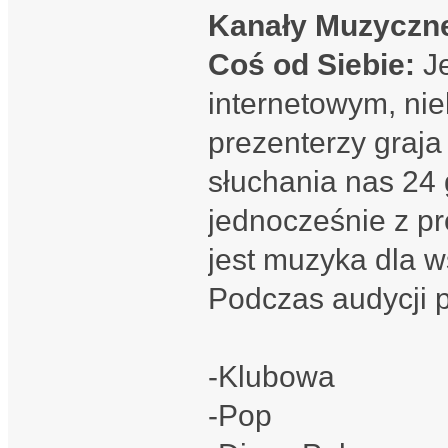
Kanały Muzyczn
Coś od Siebie:
J
internetowym, ni
prezenterzy graj
słuchania nas 24 
jednocześnie z p
jest muzyka dla w
Podczas audycji 
-Klubowa
-Pop