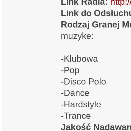
Link Radia:
http:
Link do Odsłuch
Rodzaj Granej M
muzyke:
-Klubowa
-Pop
-Disco Polo
-Dance
-Hardstyle
-Trance
Jakość Nadawan