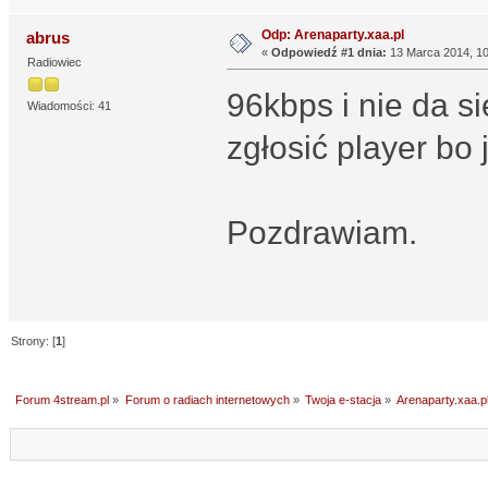
Odp: Arenaparty.xaa.pl
abrus
«
Odpowiedź #1 dnia:
13 Marca 2014, 10
Radiowiec
96kbps i nie da s
Wiadomości: 41
zgłosić player bo 
Pozdrawiam.
Strony: [
1
]
Forum 4stream.pl
»
Forum o radiach internetowych
»
Twoja e-stacja
»
Arenaparty.xaa.p