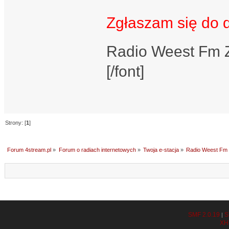
Zgłaszam się do d
Radio Weest Fm Za
[/font]
Strony: [
1
]
Forum 4stream.pl
»
Forum o radiach internetowych
»
Twoja e-stacja
»
Radio Weest Fm
SMF 2.0.19
S
|
XH