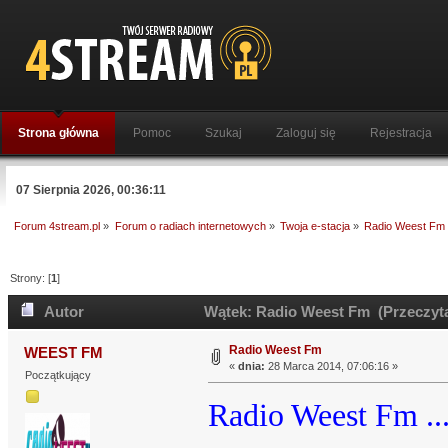
Strona główna
Pomoc
Szukaj
Zaloguj się
Rejestracja
07 Sierpnia 2026, 00:36:11
Forum 4stream.pl
»
Forum o radiach internetowych
»
Twoja e-stacja
»
Radio Weest Fm
Strony: [
1
]
Autor
Wątek: Radio Weest Fm (Przeczyta
Radio Weest Fm
WEEST FM
«
dnia:
28 Marca 2014, 07:06:16 »
Początkujący
Radio Weest Fm ..