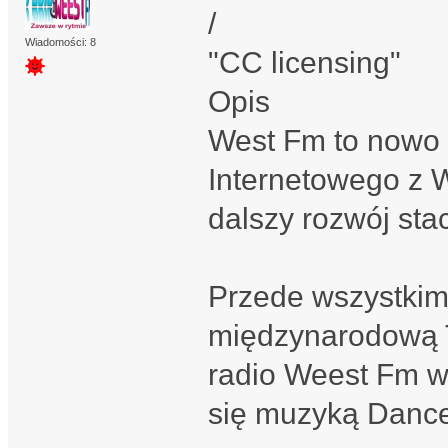
/
Wiadomości: 8
"CC licensing"
Opis
West Fm to nowo 
Internetowego z W
dalszy rozwój sta
Przede wszystkim
międzynarodową T
radio Weest Fm w
się muzyką Danc