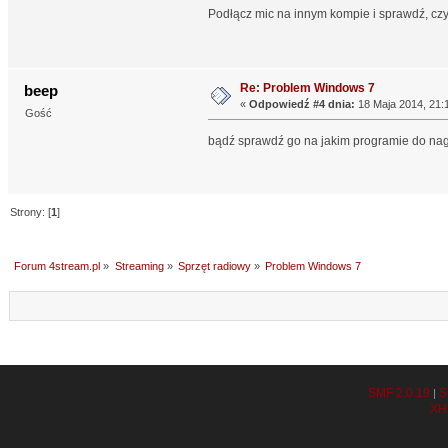
Podłącz mic na innym kompie i sprawdź, czy 
Re: Problem Windows 7
beep
«
Odpowiedź #4 dnia:
18 Maja 2014, 21:
Gość
bądź sprawdź go na jakim programie do na
Strony: [
1
]
Forum 4stream.pl
»
Streaming
»
Sprzęt radiowy
»
Problem Windows 7
SMF 2.0.19
S
|
XH