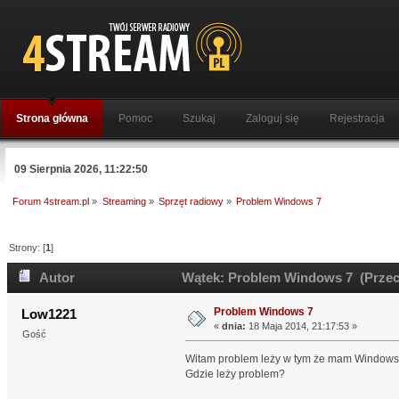
Strona główna
Pomoc
Szukaj
Zaloguj się
Rejestracja
09 Sierpnia 2026, 11:22:50
Forum 4stream.pl
»
Streaming
»
Sprzęt radiowy
»
Problem Windows 7
Strony: [
1
]
Autor
Wątek: Problem Windows 7 (Przecz
Problem Windows 7
Low1221
«
dnia:
18 Maja 2014, 21:17:53 »
Gość
Witam problem leży w tym że mam Windows 7 
Gdzie leży problem?