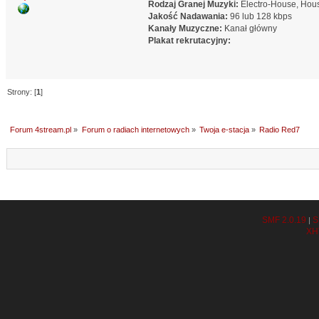
Rodzaj Granej Muzyki:
Electro-House, Hous
Jakość Nadawania:
96 lub 128 kbps
Kanały Muzyczne:
Kanał główny
Plakat rekrutacyjny:
Strony: [
1
]
Forum 4stream.pl
»
Forum o radiach internetowych
»
Twoja e-stacja
»
Radio Red7
SMF 2.0.19
S
|
XH