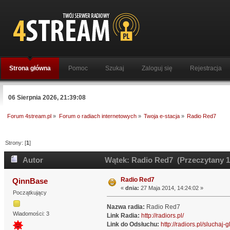
Strona główna
Pomoc
Szukaj
Zaloguj się
Rejestracja
06 Sierpnia 2026, 21:39:08
Forum 4stream.pl
»
Forum o radiach internetowych
»
Twoja e-stacja
»
Radio Red7
Strony: [
1
]
Autor
Wątek: Radio Red7 (Przeczytany 1
Radio Red7
QinnBase
«
dnia:
27 Maja 2014, 14:24:02 »
Początkujący
Nazwa radia:
Radio Red7
Wiadomości: 3
Link Radia:
http://radiors.pl/
Link do Odsłuchu:
http://radiors.pl/sluchaj-