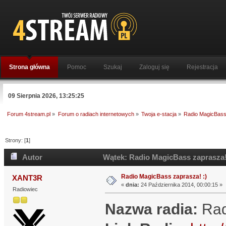
Strona główna
Pomoc
Szukaj
Zaloguj się
Rejestracja
09 Sierpnia 2026, 13:25:25
Forum 4stream.pl
»
Forum o radiach internetowych
»
Twoja e-stacja
»
Radio MagicBass
Strony: [
1
]
Autor
Wątek: Radio MagicBass zaprasza! 
Radio MagicBass zaprasza! :)
XANT3R
«
dnia:
24 Października 2014, 00:00:15 »
Radiowiec
Nazwa radia:
Rad