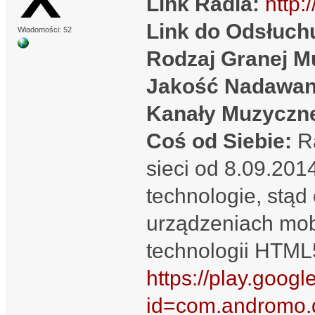
Link Radia:
http:
Link do Odsłuch
Wiadomości: 52
Rodzaj Granej M
Jakość Nadawan
Kanały Muzyczn
Coś od Siebie:
Ra
sieci od 8.09.20
technologie, stąd
urządzeniach mob
technologii HTML
https://play.googl
id=com.andromo