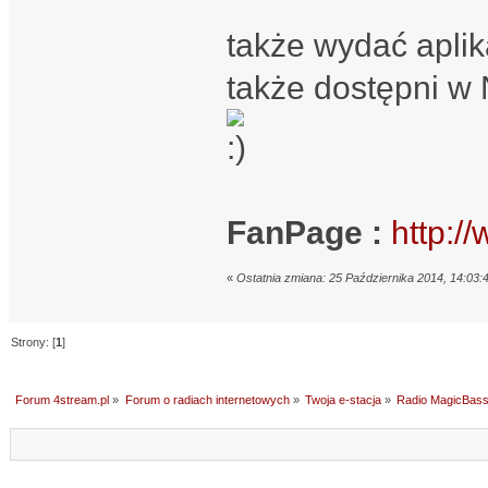
także wydać apl
także dostępni w
FanPage :
http:
«
Ostatnia zmiana: 25 Października 2014, 14:03
Strony: [
1
]
Forum 4stream.pl
»
Forum o radiach internetowych
»
Twoja e-stacja
»
Radio MagicBass