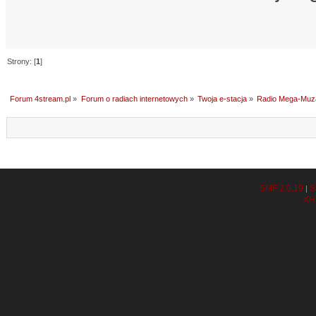
Strony: [
1
]
Forum 4stream.pl
»
Forum o radiach internetowych
»
Twoja e-stacja
»
Radio Mega-Muz
SMF 2.0.19
S
|
XH