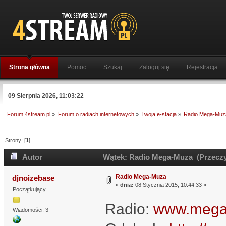
Strona główna
Pomoc
Szukaj
Zaloguj się
Rejestracja
09 Sierpnia 2026, 11:03:22
Forum 4stream.pl
»
Forum o radiach internetowych
»
Twoja e-stacja
»
Radio Mega-Muz
Strony: [
1
]
Autor
Wątek: Radio Mega-Muza (Przeczyt
Radio Mega-Muza
djnoizebase
«
dnia:
08 Stycznia 2015, 10:44:33 »
Początkujący
Radio:
www.mega
Wiadomości: 3