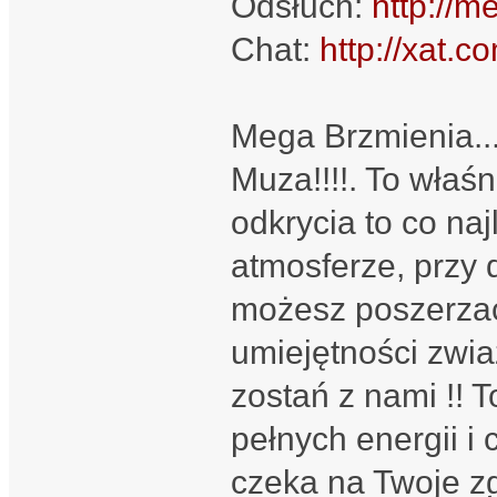
Odsłuch:
http://m
Chat:
http://xat
Mega Brzmienia...
Muza!!!!. To właś
odkrycia to co na
atmosferze, przy
możesz poszerzać
umiejętności zwia
zostań z nami !! T
pełnych energii i
czeka na Twoje zg