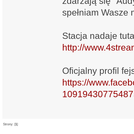
zdarzają się "Aud
spełniam Wasze 
Stacja nadaje tuta
http://www.4strea
Oficjalny profil f
https://www.fa
10919430775487
Strony: [
1
]