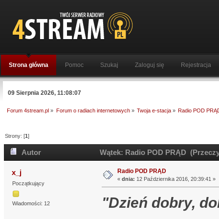
Strona główna
Pomoc
Szukaj
Zaloguj się
Rejestracja
09 Sierpnia 2026, 11:08:07
Forum 4stream.pl
»
Forum o radiach internetowych
»
Twoja e-stacja
»
Radio POD PRĄ
Strony: [
1
]
Autor
Wątek: Radio POD PRĄD (Przeczyt
Radio POD PRĄD
x_j
«
dnia:
12 Października 2016, 20:39:41 »
Początkujący
"Dzień dobry, do
Wiadomości: 12