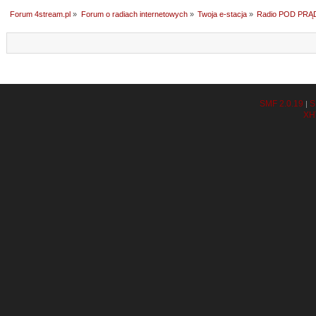
Forum 4stream.pl
»
Forum o radiach internetowych
»
Twoja e-stacja
»
Radio POD PRĄ
SMF 2.0.19
S
|
XH