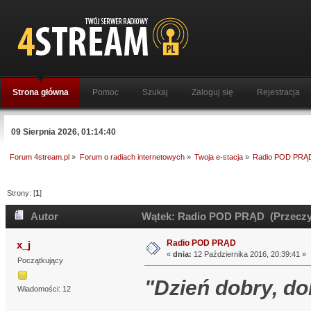
Strona główna
Pomoc
Szukaj
Zaloguj się
Rejestracja
09 Sierpnia 2026, 01:14:40
Forum 4stream.pl
»
Forum o radiach internetowych
»
Twoja e-stacja
»
Radio POD PRĄ
Strony: [
1
]
Autor
Wątek: Radio POD PRĄD (Przeczyt
Radio POD PRĄD
x_j
«
dnia:
12 Października 2016, 20:39:41 »
Początkujący
"Dzień dobry, do
Wiadomości: 12