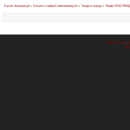
Forum 4stream.pl
»
Forum o radiach internetowych
»
Twoja e-stacja
»
Radio POD PRĄ
SMF 2.0.19
S
|
XH