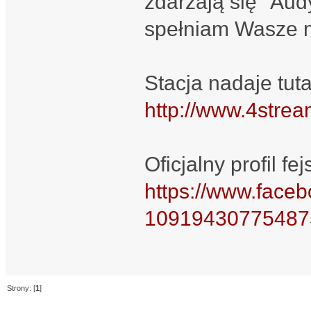
zdarzają się "Aud
spełniam Wasze 
Stacja nadaje tuta
http://www.4strea
Oficjalny profil f
https://www.fa
10919430775487
Strony: [
1
]