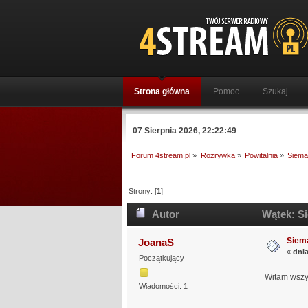
Strona główna
Pomoc
Szukaj
07 Sierpnia 2026, 22:22:49
Forum 4stream.pl
»
Rozrywka
»
Powitalnia
»
Siema
Strony: [
1
]
Autor
Wątek: Si
Siem
JoanaS
«
dnia
Początkujący
Witam wszys
Wiadomości: 1