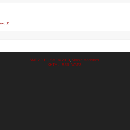
nko :D
SMF 2.0.19
SMF © 2013
Simple Machines
|
,
XHTML
RSS
WAP2