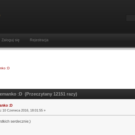
Zaloguj się
Rejestracja
nko :D
emanko :D (Przeczytany 12151 razy)
anko :D
:
10 Czerwca 2016, 18:01:55 »
tkich serdecznie;)