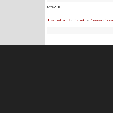
Strony: [
1
]
Forum 4stream.pl
»
Rozrywka
»
Powitalnia
»
Siema