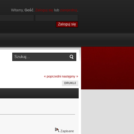
Witamy,
Gość
.
Zaloguj się
lub
zarejestruj
.
« poprzedni
następny »
DRUKUJ
Zapisane