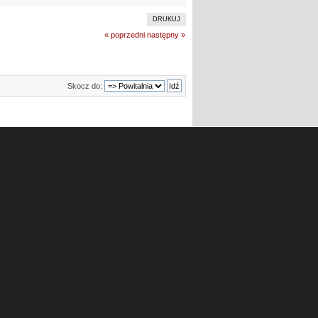
DRUKUJ
« poprzedni
następny »
Skocz do: