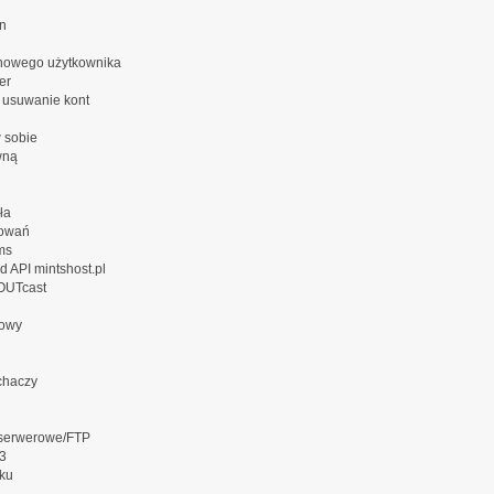
n
nowego użytkownika
er
t usuwanie kont
 sobie
wną
ła
gowań
ms
d API mintshost.pl
OUTcast
towy
chaczy
 serwerowe/FTP
3
ku