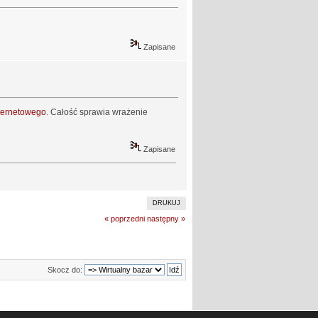
Zapisane
nternetowego
. Całość sprawia wrażenie
Zapisane
DRUKUJ
« poprzedni
następny »
Skocz do: