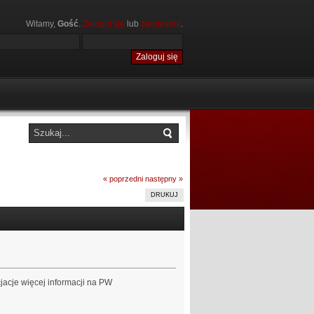
Witamy,
Gość
.
Zaloguj się
lub
zarejestruj
.
« poprzedni
następny »
DRUKUJ
acje więcej informacji na PW