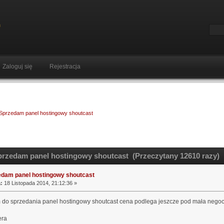
Zaloguj się
Rejestracja
Sprzedam panel hostingowy shoutcast
rzedam panel hostingowy shoutcast (Przeczytany 12610 razy)
edam panel hostingowy shoutcast
:
18 Listopada 2014, 21:12:36 »
do sprzedania panel hostingowy shoutcast cena podlega jeszcze pod mała negocj
era