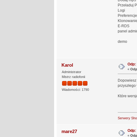
Dodaj mp3
Przeładuj P
Logi
Preferencje
Klonowanie 
E-RDS
panel admi
demo
Odp:
Karol
«
Odp
Administrator
Mistrz radiofonii
Dopowiesz c
przyszłego 
Wiadomości: 1790
Które wers
Serwery Sh
Odp:
mare27
«
Odp