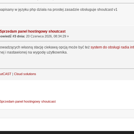
 napisany w języku php działa na prostej zasadzie obsługuje shoutcast v1
 Sprzedam panel hostingowy shoutcast
owiedź #3 dnia:
20 Czerwca 2026, 08:34:29 »
rowadzących własną stację ciekawą opcją może być też
system do obsługi radia i
ej i nastawionej na wygodę użytkownika.
outCAST
|
Cloud solutions
Sprzedam panel hostingowy shoutcast