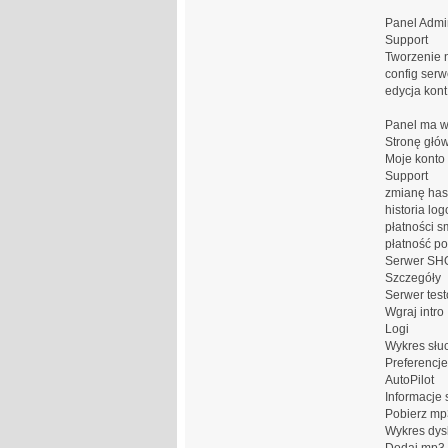
Panel Admi
Support
Tworzenie 
config serw
edycja kon
Panel ma w
Stronę głó
Moje konto
Support
zmianę has
historia lo
płatności s
płatność po
Serwer SH
Szczegóły
Serwer tes
Wgraj intro
Logi
Wykres słu
Preferencje
AutoPilot
Informacje
Pobierz mp
Wykres dys