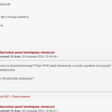
layListe
ftp z innego serwera
na
 Sprzedam panel hostingowy shoutcast
owiedź #1 dnia:
18 Listopada 2014, 22:04:04 »
oś na temat technologi? Plain PHP, jakiś framework, a może zupełnie inny język?
właściciela.
je ShoutCasta obsługuje?
outCAST
|
Cloud solutions
 Sprzedam panel hostingowy shoutcast
owiedź #2 dnia:
18 Listopada 2014, 22:08:11 »