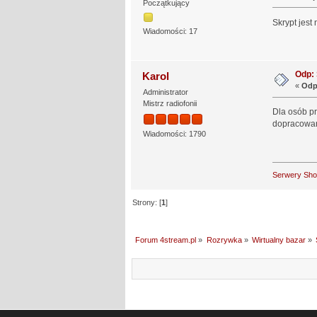
Początkujący
Skrypt jest
Wiadomości: 17
Odp:
Karol
«
Odp
Administrator
Mistrz radiofonii
Dla osób p
dopracowan
Wiadomości: 1790
Serwery Sh
Strony: [
1
]
Forum 4stream.pl
»
Rozrywka
»
Wirtualny bazar
»