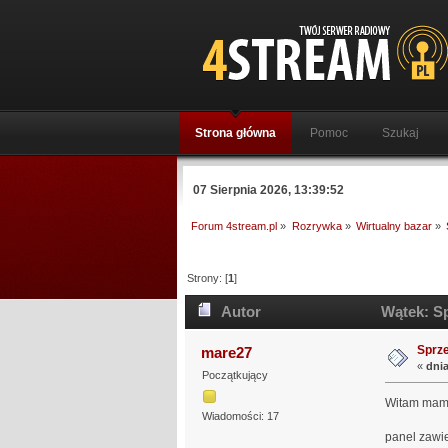
Strona główna
Pomoc
Szukaj
07 Sierpnia 2026, 13:39:52
Forum 4stream.pl
»
Rozrywka
»
Wirtualny bazar
»
Strony: [
1
]
Autor
Wątek: Sp
Sprz
mare27
«
dnia
Początkujący
Witam mam 
Wiadomości: 17
panel zawi