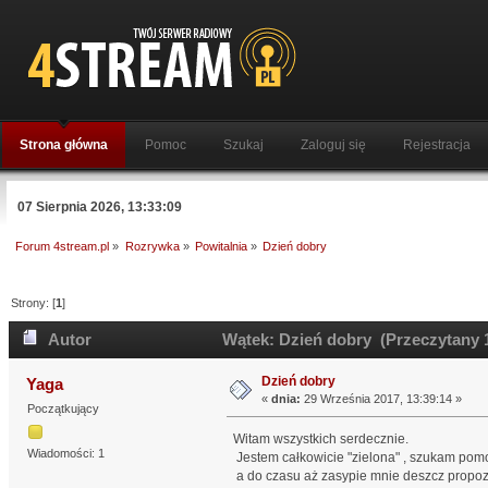
Strona główna
Pomoc
Szukaj
Zaloguj się
Rejestracja
07 Sierpnia 2026, 13:33:09
Forum 4stream.pl
»
Rozrywka
»
Powitalnia
»
Dzień dobry
Strony: [
1
]
Autor
Wątek: Dzień dobry (Przeczytany 1
Dzień dobry
Yaga
«
dnia:
29 Września 2017, 13:39:14 »
Początkujący
Witam wszystkich serdecznie.
Wiadomości: 1
Jestem całkowicie "zielona" , szukam pomo
a do czasu aż zasypie mnie deszcz propoz