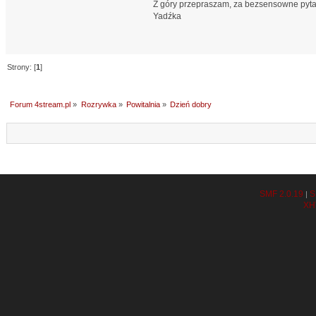
Z góry przepraszam, za bezsensowne pyta
Yadźka
Strony: [
1
]
Forum 4stream.pl
»
Rozrywka
»
Powitalnia
»
Dzień dobry
SMF 2.0.19
S
|
XH