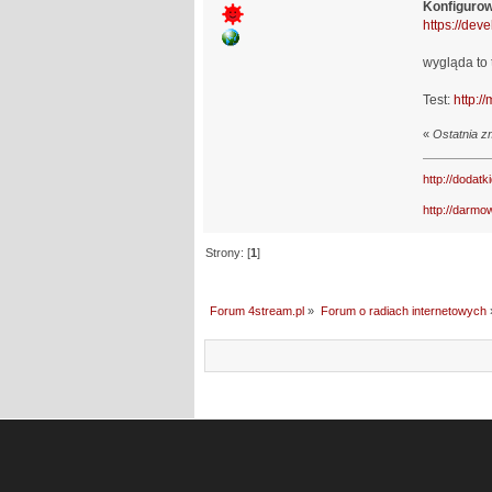
Konfigurow
https://dev
wygląda to 
Test:
http:/
«
Ostatnia z
http://dodatk
http://darmo
Strony: [
1
]
Forum 4stream.pl
»
Forum o radiach internetowych