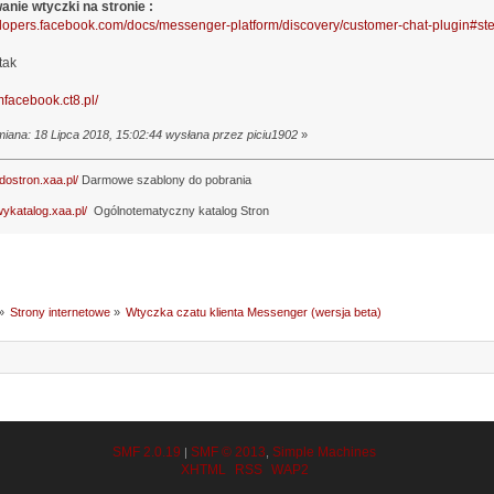
anie wtyczki na stronie :
elopers.facebook.com/docs/messenger-platform/discovery/customer-chat-plugin#st
tak
/mfacebook.ct8.pl/
miana: 18 Lipca 2018, 15:02:44 wysłana przez piciu1902
»
idostron.xaa.pl/
Darmowe szablony do pobrania
wykatalog.xaa.pl/
Ogólnotematyczny katalog Stron
»
Strony internetowe
»
Wtyczka czatu klienta Messenger (wersja beta)
SMF 2.0.19
SMF © 2013
Simple Machines
|
,
XHTML
RSS
WAP2