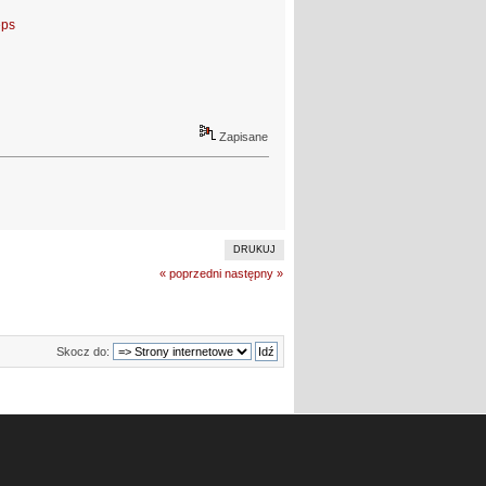
eps
Zapisane
DRUKUJ
« poprzedni
następny »
Skocz do: