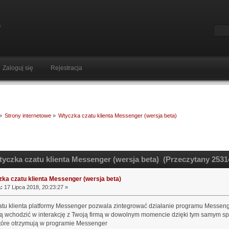
Zaloguj się
Rejestracja
»
Strony internetowe
»
Wtyczka czatu klienta Messenger (wersja beta)
yczka czatu klienta Messenger (wersja beta) (Przeczytany 2531
ka czatu klienta Messenger (wersja beta)
:
17 Lipca 2018, 20:23:27 »
tu klienta platformy Messenger pozwala zintegrować działanie programu Messenge
gą wchodzić w interakcję z Twoją firmą w dowolnym momencie dzięki tym samym 
które otrzymują w programie Messenger