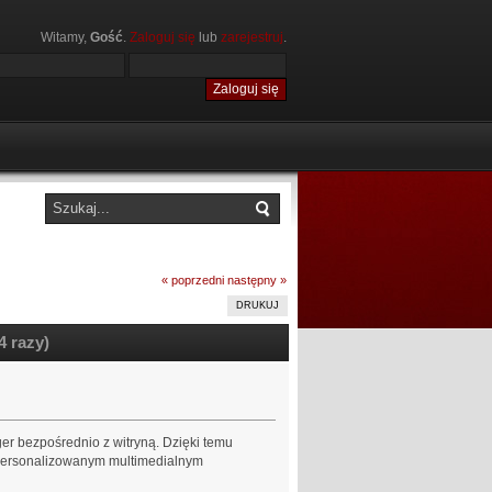
Witamy,
Gość
.
Zaloguj się
lub
zarejestruj
.
« poprzedni
następny »
DRUKUJ
4 razy)
r bezpośrednio z witryną. Dzięki temu
spersonalizowanym multimedialnym