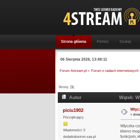
Strona główna
Pomoc
Szukaj
06 Sierpnia 2026, 13:48:11
Forum 4stream.pl
»
Forum o radiach internetowych
Strony: [
1
]
Autor
Wątek: Wt
Wtycz
piciu1902
«
dnia
Początkujący
Wtyczka cza
Wiadomości: 5
klienci mo
funkcjom, 
dodatkidostron.xaa.pl