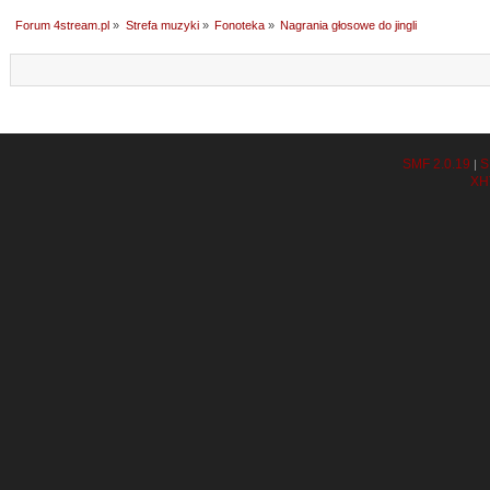
Forum 4stream.pl
»
Strefa muzyki
»
Fonoteka
»
Nagrania głosowe do jingli
SMF 2.0.19
S
|
XH