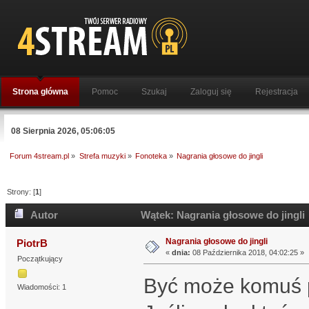
Strona główna
Pomoc
Szukaj
Zaloguj się
Rejestracja
08 Sierpnia 2026, 05:06:05
Forum 4stream.pl
»
Strefa muzyki
»
Fonoteka
»
Nagrania głosowe do jingli
Strony: [
1
]
Autor
Wątek: Nagrania głosowe do jingli
Nagrania głosowe do jingli
PiotrB
«
dnia:
08 Października 2018, 04:02:25 »
Początkujący
Być może komuś p
Wiadomości: 1