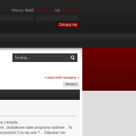
Witamy,
Gość
.
Zaloguj się
lub
zarejestruj
.
« poprzedni
następny »
DRUKUJ
y z kopyta ,
zne , dodatkowe stałe programy radiowe .. To
przyszłość Czy się uda ? ... Odpukać nie