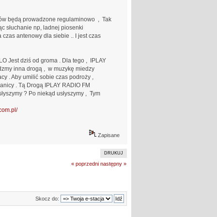
erów będą prowadzone regulaminowo , Tak
c słuchanie np, ladnej piosenki
zas antenowy dla siebie .. I jest czas
 Jest dziś od groma . Dla tego , IPLAY
jdzmy inna drogą , w muzykę miedzy
cy . Aby umilić sobie czas podroży ,
ranicy . Tą Drogą IPLAY RADIO FM
słyszymy ? Po niekąd usłyszymy , Tym
m.pl/
Zapisane
DRUKUJ
« poprzedni
następny »
Skocz do: