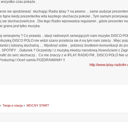
 wszystko czas pokaże .
cie sie spodziewać słuchając Radia Iplay ? na pewno ... same audycje prezent
to fajne kiedy prezenter/ka wita kazdego słuchacza pokolei , Tym samym przerywają
 sie słuchaczowi/czce . Dla tego Radio wprowadza regulamin , gdzie prezenter ma c
ie grana jest tylko muzyka.
ę serwujemy ? Co prawda .. stacji radiowych serwujących nam muzyke DISCO POLO
uzyką DISCO POLO nie widzi szans przebicia sie A na tym nam zależy . Więc po
rdzi j lubianą słuchalną .... Wyobraź sobie , jedziesz środkiem komunikacji do pra
... SPOTIFY , Gatunek ? Oczywisty ! z muzyką miedzy narodową Nowościami z Zag
trafić do serc słuchaczy . Co nie znaczy z w IPLAY RADIO FM , DISCO POLO Nie u
. Posłuchaj I Oceń sam/a POZDRAWIAMY !!
http://www.iplay-radiofm.co
»
Twoja e-stacja
»
MOCNY START