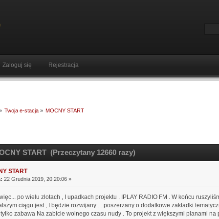
Zaloguj się
Rejestracja
»
Twoja e-stacja
»
MOCNY START
OCNY START (Przeczytany 12660 razy)
NY START
:
22 Grudnia 2019, 20:20:06 »
 więc... po wielu zlotach , I upadkach projektu . IPLAY RADIO FM . W końcu ruszyliśm
alszym ciągu jest , I będzie rozwijany ... poszerzany o dodatkowe zakładki tematyc
e tylko zabawa Na zabicie wolnego czasu nudy . To projekt z większymi planami na 