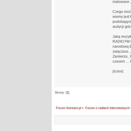
malowane ,
Czego może
wiemy jest 
podobającej
audycji gdz
Jaką muzyk
RADIO FM M
narodową Ba
załączasz.
Zamierza , 
czasem ...
[/color]
Strony: [
1
]
Forum 4stream.pl
»
Forum o radiach internetowych