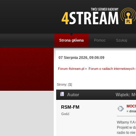
Strona główna
Pomoc
Szukaj
07 Sierpnia 2026, 09:06:09
Forum 4stream.pl
»
Forum o radiach internetowych
Strony: [
1
]
Autor
Wątek: M
MOC
RSM-FM
«
dnia
Gość
Witamy !! A
Projekt w d
radio to ni