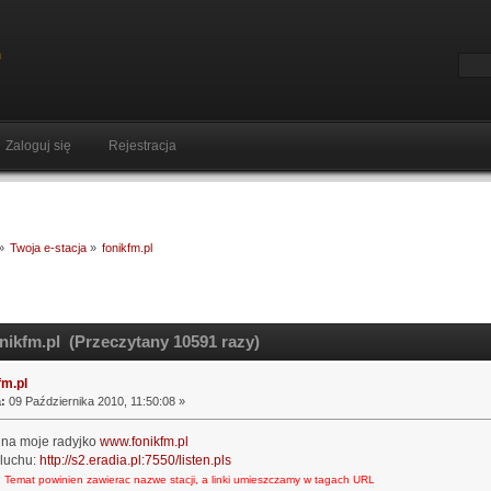
Zaloguj się
Rejestracja
»
Twoja e-stacja
»
fonikfm.pl
nikfm.pl (Przeczytany 10591 razy)
fm.pl
:
09 Października 2010, 11:50:08 »
na moje radyjko
www.fonikfm.pl
sluchu:
http://s2.eradia.pl:7550/listen.pls
 Temat powinien zawierac nazwe stacji, a linki umieszczamy w tagach URL