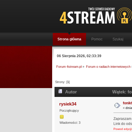
Strona główna
Pomoc
Szukaj
06 Sierpnia 2026, 02:33:39
Forum 4stream.pl
»
Forum o radiach internetowych
Strony: [
1
]
Autor
Wątek: fo
fonik
rysiek34
«
dnia
Początkujący
Zapraszam 
Wiadomości: 3
Link do od
Powod edycji: