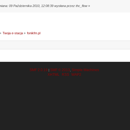
miana: 09 Października 2010, 12:08:39 wysłana przez thc_flow
»
»
Twoja e-stacja
»
fonikfm.pl
SMF 2.0.19
SMF © 2013
Simple Machines
|
,
XHTML
RSS
WAP2