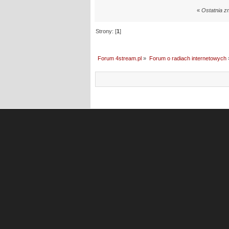
«
Ostatnia z
Strony: [
1
]
Forum 4stream.pl
»
Forum o radiach internetowych