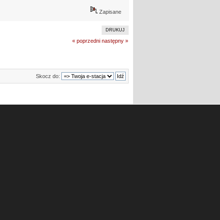
Zapisane
DRUKUJ
« poprzedni
następny »
Skocz do: