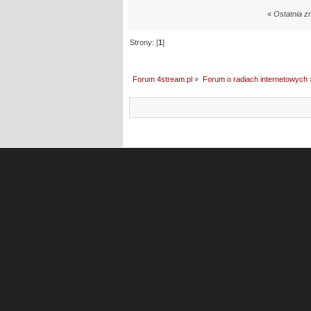
«
Ostatnia z
Strony: [
1
]
Forum 4stream.pl
»
Forum o radiach internetowych