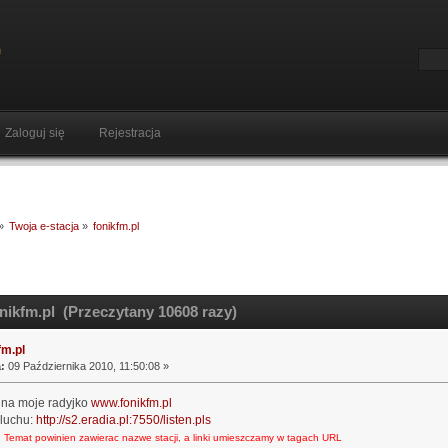
Zaloguj się
Rejestracja
»
Twoja e-stacja
»
fonikfm.pl
nikfm.pl (Przeczytany 10608 razy)
fm.pl
:
09 Października 2010, 11:50:08 »
na moje radyjko
www.fonikfm.pl
sluchu:
http://s2.eradia.pl:7550/listen.pls
 Temat powinien zawierac nazwe stacji, a linki umieszczamy w tagach URL