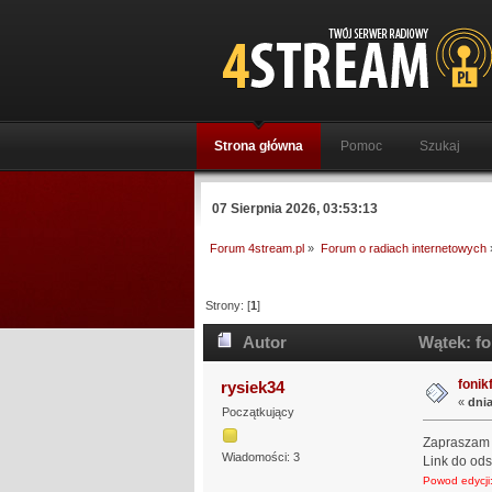
Strona główna
Pomoc
Szukaj
07 Sierpnia 2026, 03:53:13
Forum 4stream.pl
»
Forum o radiach internetowych
Strony: [
1
]
Autor
Wątek: fo
fonik
rysiek34
«
dnia
Początkujący
Zapraszam 
Wiadomości: 3
Link do od
Powod edycji: