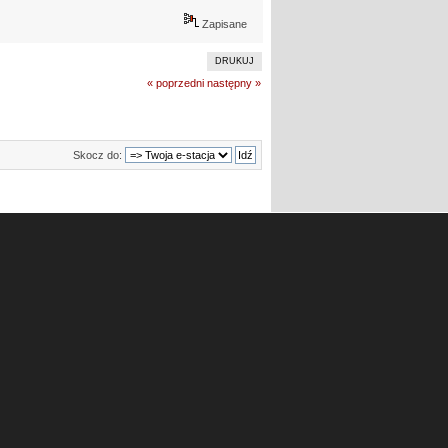
Zapisane
DRUKUJ
« poprzedni
następny »
Skocz do: