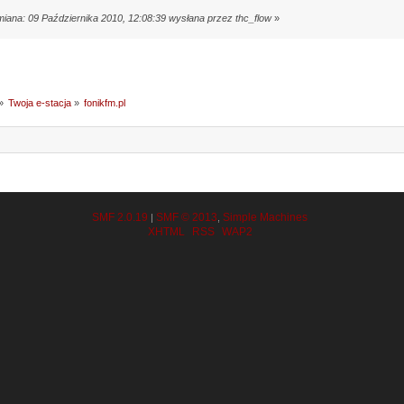
miana: 09 Października 2010, 12:08:39 wysłana przez thc_flow
»
»
Twoja e-stacja
»
fonikfm.pl
SMF 2.0.19
SMF © 2013
Simple Machines
|
,
XHTML
RSS
WAP2