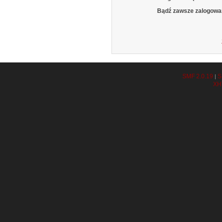
Bądź zawsze zalogowa
SMF 2.0.19
S
|
XH