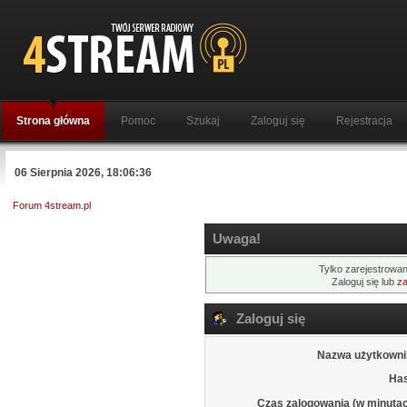
Strona główna
Pomoc
Szukaj
Zaloguj się
Rejestracja
06 Sierpnia 2026, 18:06:36
Forum 4stream.pl
Uwaga!
Tylko zarejestrowan
Zaloguj się lub
za
Zaloguj się
Nazwa użytkowni
Has
Czas zalogowania (w minutac