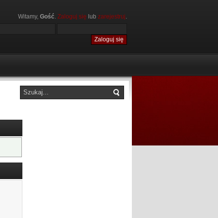
Witamy,
Gość
.
Zaloguj się
lub
zarejestruj
.