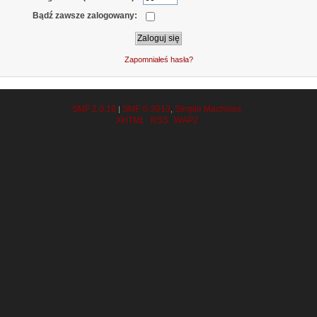
Bądź zawsze zalogowany:
Zapomniałeś hasła?
SMF 2.0.19
SMF © 2013
Simple Machines
|
,
XHTML
RSS
WAP2