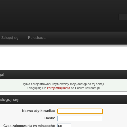
Zaloguj się
Rejestracja
a!
Tylko zarejestrowani użytkownicy mają dostęp do tej sekcji.
Zaloguj się lub
zarejestruj konto
na Forum 4stream.pl.
loguj się
Nazwa użytkownika:
Hasło:
Czas zalogowania (w minutach):