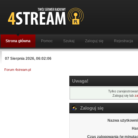
Strona główna
Pomoc
Szukaj
Zaloguj się
Rejestracja
07 Sierpnia 2026, 06:02:06
Forum 4stream.pl
Uwaga!
Tylko zarejestrowan
Zaloguj się lub
za
Zaloguj się
Nazwa użytkowni
Has
Czas zalogowania (w minutac