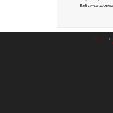
Bądź zawsze zalogowa
SMF 2.0.19
S
|
XH