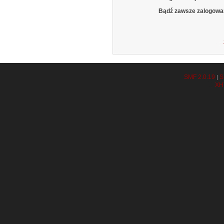
Bądź zawsze zalogowa
SMF 2.0.19
S
|
XH