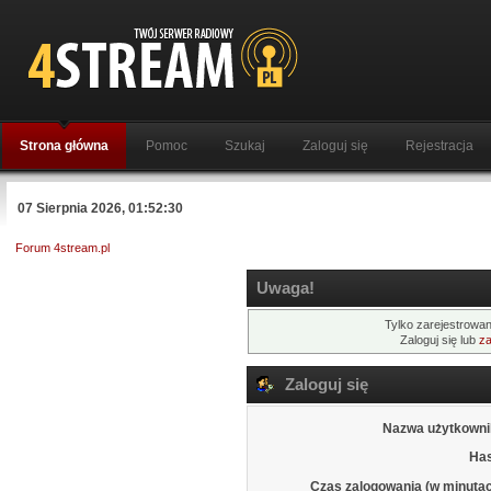
Strona główna
Pomoc
Szukaj
Zaloguj się
Rejestracja
07 Sierpnia 2026, 01:52:30
Forum 4stream.pl
Uwaga!
Tylko zarejestrowan
Zaloguj się lub
za
Zaloguj się
Nazwa użytkowni
Has
Czas zalogowania (w minutac