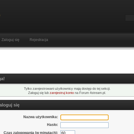
Zaloguj się
Rejestracja
a!
Tylko zarejestrowani użytkownicy mają dostęp do tej sekcji.
Zaloguj się lub
zarejestruj konto
na Forum 4stream.pl.
loguj się
Nazwa użytkownika:
Hasło:
Czas zalogowania (w minutach):