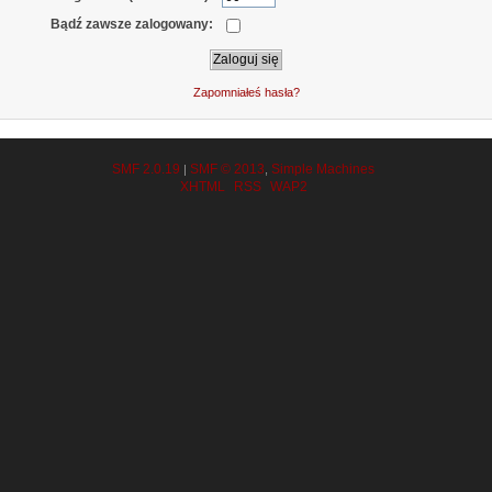
Bądź zawsze zalogowany:
Zapomniałeś hasła?
SMF 2.0.19
SMF © 2013
Simple Machines
|
,
XHTML
RSS
WAP2