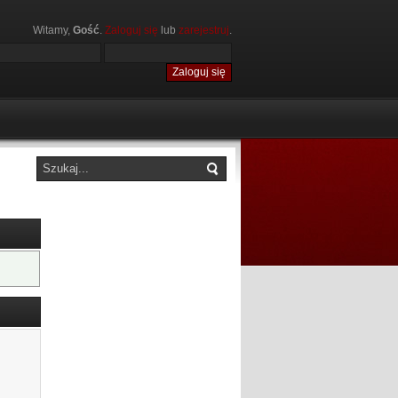
Witamy,
Gość
.
Zaloguj się
lub
zarejestruj
.