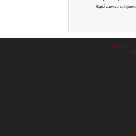
Bądź zawsze zalogowa
SMF 2.0.19
S
|
XH