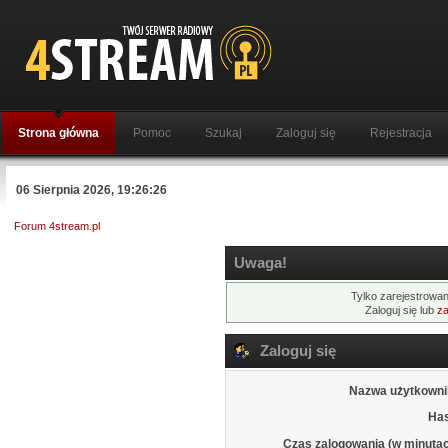
Strona główna
Pomoc
Szukaj
Zaloguj się
Rejestracja
06 Sierpnia 2026, 19:26:26
Forum 4stream.pl
Uwaga!
Tylko zarejestrowan
Zaloguj się lub
za
Zaloguj się
Nazwa użytkowni
Has
Czas zalogowania (w minutac