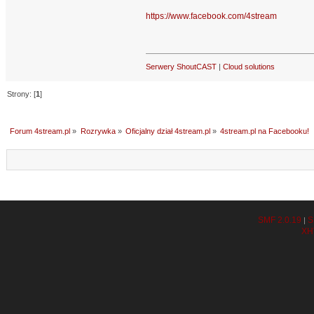
https://www.facebook.com/4stream
Serwery ShoutCAST
|
Cloud solutions
Strony: [
1
]
Forum 4stream.pl
»
Rozrywka
»
Oficjalny dział 4stream.pl
»
4stream.pl na Facebooku!
SMF 2.0.19
S
|
XH