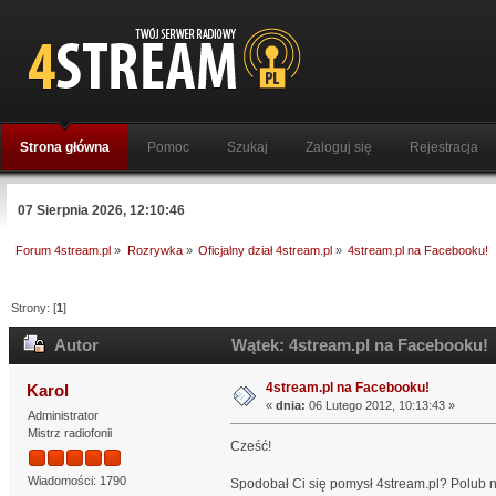
Strona główna
Pomoc
Szukaj
Zaloguj się
Rejestracja
07 Sierpnia 2026, 12:10:46
Forum 4stream.pl
»
Rozrywka
»
Oficjalny dział 4stream.pl
»
4stream.pl na Facebooku!
Strony: [
1
]
Autor
Wątek: 4stream.pl na Facebooku! 
4stream.pl na Facebooku!
Karol
«
dnia:
06 Lutego 2012, 10:13:43 »
Administrator
Mistrz radiofonii
Cześć!
Wiadomości: 1790
Spodobał Ci się pomysł 4stream.pl? Polub n