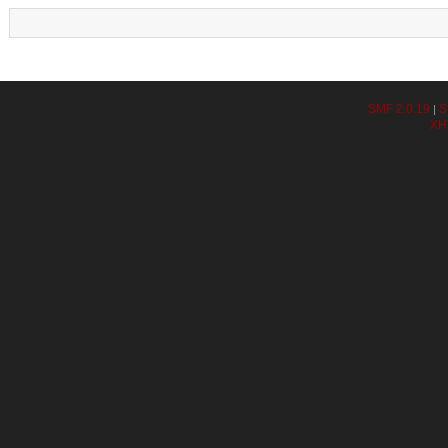
SMF 2.0.19
S
|
XH