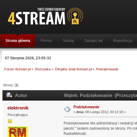
Strona główna
Pomoc
Szukaj
Zaloguj się
Rejestracja
07 Sierpnia 2026, 23:05:32
Forum 4stream.pl
»
Rozrywka
»
Oficjalny dział 4stream.pl
»
Podziękowanie
Strony: [
1
]
Autor
Wątek: Podziękowanie (Przeczyta
Podziękowanie
elektronik
«
dnia:
08 Lutego 2012, 00:12:18 »
Początkujący
Podziękowanie dla administracji i redakcji
jakość " jestem zadowolony ze strony .Po ro
RadiaMelodii.