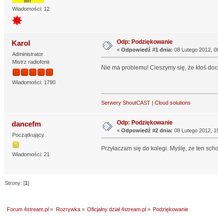
Wiadomości: 12
Odp: Podziękowanie
Karol
«
Odpowiedź #1 dnia:
08 Lutego 2012, 08
Administrator
Mistrz radiofonii
Nie ma problemu! Cieszymy się, że ktoś do
Wiadomości: 1790
Serwery ShoutCAST
|
Cloud solutions
Odp: Podziękowanie
dancefm
«
Odpowiedź #2 dnia:
08 Lutego 2012, 1
Początkujący
Przyłaczam się do kolegi. Myślę, że ten sch
Wiadomości: 21
Strony: [
1
]
Forum 4stream.pl
»
Rozrywka
»
Oficjalny dział 4stream.pl
»
Podziękowanie