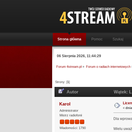
Strona główna
Pomoc
Szukaj
06 Sierpnia 2026, 11:44:29
Forum 4stream.pl
»
Forum o radiach internetowych
Strony: [
1
]
Autor
Wątek: Li
Licen
Karol
«
dnia
Administrator
Mistrz radiofonii
Dla wprowa
Wiadomości: 1790
Wielu uważa