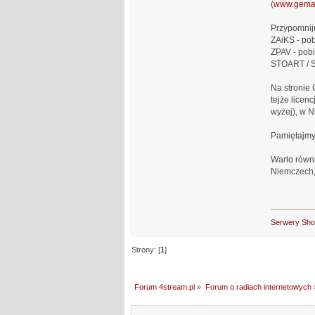
(
www.gema
Przypomnij
ZAiKS - pob
ZPAV - pobi
STOART / S
Na stronie
tejże licen
wyżej), w N
Pamiętajmy,
Warto równ
Niemczech,
Serwery Sh
Strony: [
1
]
Forum 4stream.pl
»
Forum o radiach internetowych