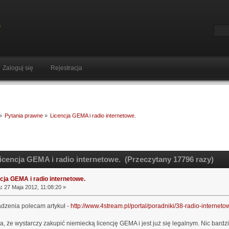
Zaloguj się
Rejestracja
»
Pytania prawne
»
Licencja GEMA i radio internetowe.
cencja GEMA i radio internetowe. (Przeczytany 17796 razy)
cja GEMA i radio internetowe.
:
27 Maja 2012, 11:08:20 »
dzenia polecam artykuł -
http://www.4stream.pl/portal/poradniki/38-radio-interneto
, że wystarczy zakupić niemiecką licencję GEMA i jest już się legalnym. Nic bardz