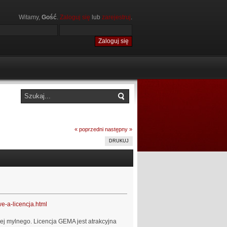
Witamy,
Gość
.
Zaloguj się
lub
zarejestruj
.
« poprzedni
następny »
DRUKUJ
we-a-licencja.html
iej mylnego. Licencja GEMA jest atrakcyjna