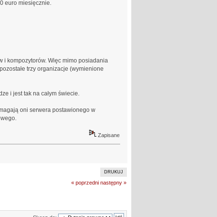
0 euro miesięcznie.
w i kompozytorów. Więc mimo posiadania
h pozostałe trzy organizacje (wymienione
e i jest tak na całym świecie.
ymagają oni serwera postawionego w
owego.
Zapisane
DRUKUJ
« poprzedni
następny »