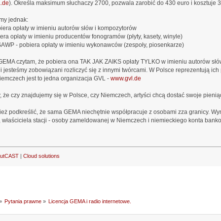
.de
). Określa maksimum słuchaczy 2700, pozwala zarobić do 430 euro i kosztuje 3
my jednak:
iera opłaty w imieniu autorów słów i kompozytorów
era opłaty w imieniu producentów fonogramów (płyty, kasety, winyle)
AWP - pobiera opłaty w imieniu wykonawców (zespoły, piosenkarze)
 GEMA czytam, że pobiera ona TAK JAK ZAIKS opłaty TYLKO w imieniu autorów słó
cji jesteśmy zobowiązani rozliczyć się z innymi twórcami. W Polsce reprezentują ic
iemczech jest to jedna organizacja GVL -
www.gvl.de
 że czy znajdujemy się w Polsce, czy Niemczech, artyści chcą dostać swoje pieniądz
ież podkreślić, że sama GEMA niechętnie współpracuje z osobami zza granicy. W
 właściciela stacji - osoby zameldowanej w Niemczech i niemieckiego konta bank
outCAST
|
Cloud solutions
»
Pytania prawne
»
Licencja GEMA i radio internetowe.